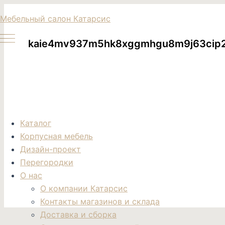
Перейти
Поиск
Мебельный салон Катарсис
товаров
к
содержимому
kaie4mv937m5hk8xggmhgu8m9j63cip
Каталог
Корпусная мебель
Дизайн-проект
Перегородки
О нас
О компании Катарсис
Контакты магазинов и склада
Доставка и сборка