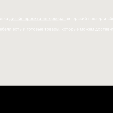
товка
дизайн проекта интерьера,
авторский надзор и сб
мебели
есть и готовые товары, которые можем доставит