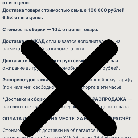
от его цены
;
Доставка товара стоимостью свыше 100 000 рублей —
6,5% от его цены.
Стоимость сборки — 10% от цены товара.
Доставка за МКАД
оплачивается дополнительно, из
расчёта 50 рублей за километр пути.
Доставка в транспортно-грунтовый узел
(включая
ожидание выгрузки из автомобиля) — 1 000 рублей.
Экспресс-доставка в день заказа
— по двойному тарифу
(при наличии свободного автотранспорта в эти часы).
*Доставка и сборка мебели из раздела РАСПРОДАЖА
—
рассчитывается, исходя из первоначальной цены товара.
ОПЛАТА ДОСТАВКИ: НА МЕСТЕ, ЗА НАЛИЧНЫЙ РАСЧЁТ
Стоимость услуг доставки не облагается НДС на
основании пункта 4 статьи 346.26 главы 26.3 Налогового