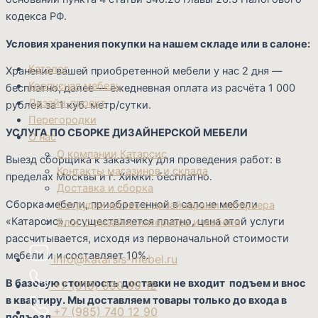
кодекса РФ.
Условия хранения покупки на нашем складе или в салоне:
Каталог
Хранение вашей приобретенной мебели у нас 2 дня —
Корпусная мебель
бесплатно; далее — ежедневная оплата из расчёта 1 000
Дизайн-проект
рублей за 1 куб. метр/сутки.
Перегородки
УСЛУГА ПО СБОРКЕ ДИЗАЙНЕРСКОЙ МЕБЕЛИ
О нас
О компании Катарсис
Выезд сборщика к заказчику для проведения работ: в
Контакты магазинов и склада
пределах Москвы и г. Химки: бесплатно.
Доставка и сборка
Сборка мебели, приобретенной в салоне мебели
Сотрудничество с дизайнерами интерьера
«Катарсис», осуществляется платно, цена этой услуги
Блог о дизайне интерьера и мебели
рассчитывается, исходя из первоначальной стоимости
мебели и и составляет 10%.
info@katarsis-mebel.ru
В базовую стоимость доставки не входит подъем и внос
+7 (919) 990 99 12
в квартиру. Мы доставляем товары только до входа в
+7 (985) 740 12 90
подъезд.