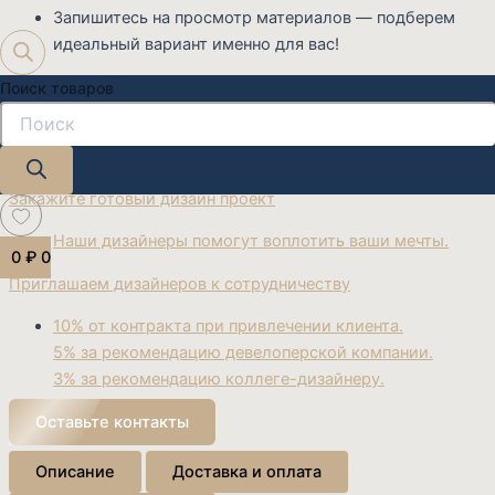
Запишитесь на просмотр материалов — подберем
идеальный вариант именно для вас!
На связи с 9:00 до 21:00
Поиск товаров
Звоните
+7 (919) 990-99-12
E-mail:
info@katarsis-mebel.ru
Закажите готовый дизайн проект
Наши дизайнеры помогут воплотить ваши мечты.
0
₽
0
Приглашаем дизайнеров к сотрудничеству
10% от контракта при привлечении клиента.
5% за рекомендацию девелоперской компании.
3% за рекомендацию коллеге-дизайнеру.
Оставьте контакты
Описание
Доставка и оплата