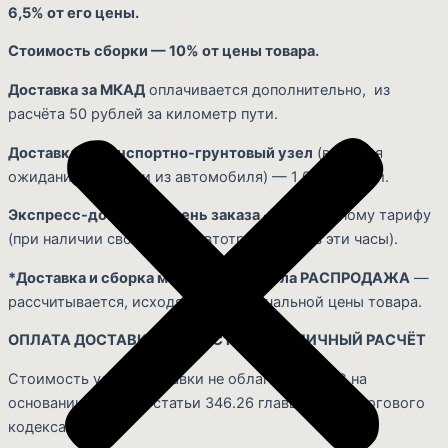
6,5% от его цены.
Стоимость сборки — 10% от цены товара.
Доставка за МКАД
оплачивается дополнительно, из
расчёта 50 рублей за километр пути.
Доставка в транспортно-грунтовый узел
(включая
ожидание выгрузки из автомобиля) — 1 000 рублей.
Экспресс-доставка в день заказа
— по двойному тарифу
(при наличии свободного автотранспорта в эти часы).
*Доставка и сборка мебели из раздела РАСПРОДАЖА
—
рассчитывается, исходя из первоначальной цены товара.
ОПЛАТА ДОСТАВКИ: НА МЕСТЕ, ЗА НАЛИЧНЫЙ РАСЧЁТ
Стоимость услуг доставки не облагается НДС на
основании пункта 4 статьи 346.26 главы 26.3 Налогового
кодекса РФ.