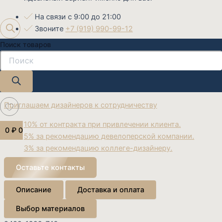
На связи с 9:00 до 21:00
Звоните
+7 (919) 990-99-12
Поиск товаров
E-mail:
info@katarsis-mebel.ru
Закажите готовый дизайн проект
Наши дизайнеры помогут воплотить ваши мечты.
Приглашаем дизайнеров к сотрудничеству
10% от контракта при привлечении клиента.
0
₽
0
5% за рекомендацию девелоперской компании.
3% за рекомендацию коллеге-дизайнеру.
Оставьте контакты
Описание
Доставка и оплата
Выбор материалов