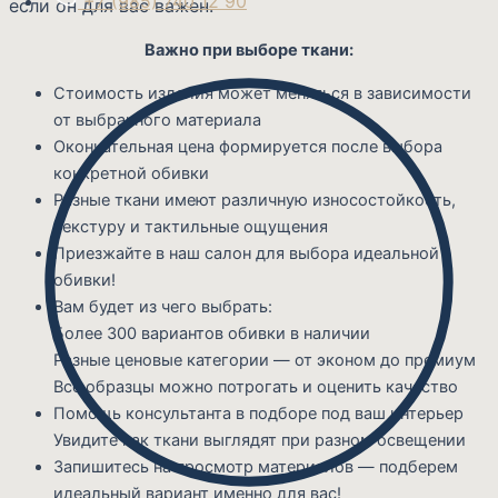
+7 (985) 740 12 90
если он для вас важен.
Важно при выборе ткани:
Стоимость изделия может меняться в зависимости
от выбранного материала
Окончательная цена формируется после выбора
конкретной обивки
Разные ткани имеют различную износостойкость,
текстуру и тактильные ощущения
Приезжайте в наш салон для выбора идеальной
обивки!
Вам будет из чего выбрать:
Более 300 вариантов обивки в наличии
Разные ценовые категории — от эконом до премиум
Все образцы можно потрогать и оценить качество
Помощь консультанта в подборе под ваш интерьер
Увидите как ткани выглядят при разном освещении
Запишитесь на просмотр материалов — подберем
идеальный вариант именно для вас!