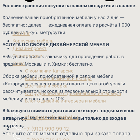
Условия хранения покупки на нашем складе или в салоне:
Хранение вашей приобретенной мебели у нас 2 дня —
бесплатно; далее — ежедневная оплата из расчёта 1 000
рублей за 1 куб. метр/сутки.
Каталог
Корпусная мебель
УСЛУГА ПО СБОРКЕ ДИЗАЙНЕРСКОЙ МЕБЕЛИ
Дизайн-проект
Перегородки
Выезд сборщика к заказчику для проведения работ: в
О нас
пределах Москвы и г. Химки: бесплатно.
О компании Катарсис
Сборка мебели, приобретенной в салоне мебели
Контакты магазинов и склада
«Катарсис», осуществляется платно, цена этой услуги
Доставка и сборка
рассчитывается, исходя из первоначальной стоимости
Сотрудничество с дизайнерами интерьера
мебели и и составляет 10%.
Блог о дизайне интерьера и мебели
В базовую стоимость доставки не входит подъем и внос
info@katarsis-mebel.ru
в квартиру. Мы доставляем товары только до входа в
подъезд.
+7 (919) 990 99 12
Уточните этот момент отдельно при заказе товара,