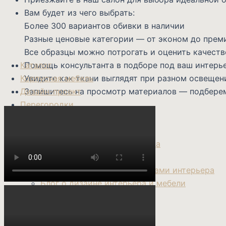
Вам будет из чего выбрать:
Более 300 вариантов обивки в наличии
Разные ценовые категории — от эконом до прем
Все образцы можно потрогать и оценить качеств
Каталог
Помощь консультанта в подборе под ваш интерь
Корпусная мебель
Увидите как ткани выглядят при разном освещен
Дизайн-проект
Запишитесь на просмотр материалов — подберем
Перегородки
О нас
О компании Катарсис
Контакты магазинов и склада
Доставка и сборка
Сотрудничество с дизайнерами интерьера
Блог о дизайне интерьера и мебели
info@katarsis-mebel.ru