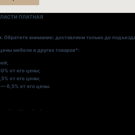
БЛАСТИ ПЛАТНАЯ
м. Обратите внимание: доставляем только до подъезд
цены мебели и других товаров*:
лей;
10% от его цены;
,5% от его цены
;
— 6,5% от его цены.
асчёта 50 рублей за километр пути.
дание выгрузки из автомобиля) — 1 000 рублей.