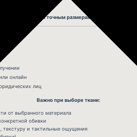
 фабрики.
на заказ по вашим точным размерам и предпочтениям
е
олучении
или онлайн
юридических лиц
Важно при выборе ткани:
ти от выбранного материала
конкретной обивки
, текстуру и тактильные ощущения
бивки!