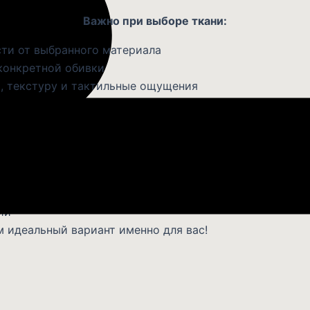
Важно при выборе ткани:
ти от выбранного материала
конкретной обивки
, текстуру и тактильные ощущения
бивки!
иум
о
ер
ии
 идеальный вариант именно для вас!