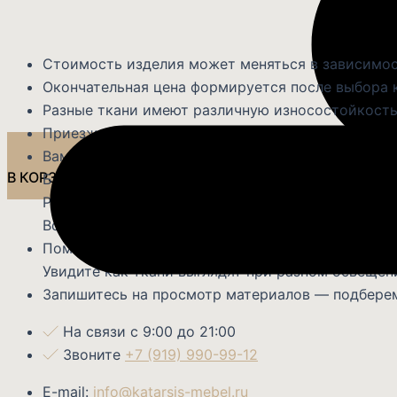
Стоимость изделия может меняться в зависимос
Окончательная цена формируется после выбора 
Разные ткани имеют различную износостойкость
Приезжайте в наш салон для выбора идеальной о
Вам будет из чего выбрать:
В КОРЗИНУ
Более 300 вариантов обивки в наличии
Разные ценовые категории — от эконом до прем
Все образцы можно потрогать и оценить качеств
Помощь консультанта в подборе под ваш интерь
Увидите как ткани выглядят при разном освещен
Запишитесь на просмотр материалов — подберем
На связи с 9:00 до 21:00
Звоните
+7 (919) 990-99-12
E-mail:
info@katarsis-mebel.ru