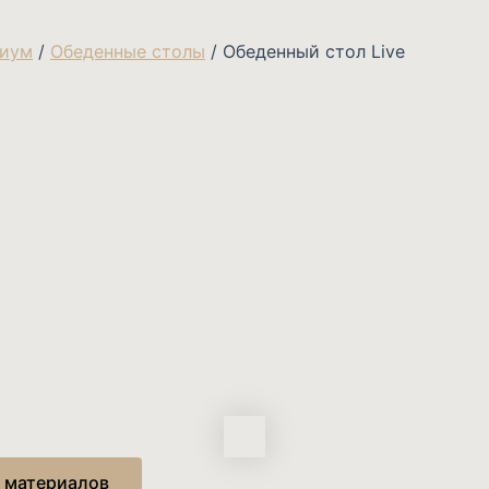
миум
/
Обеденные столы
/ Обеденный стол Live
 материалов