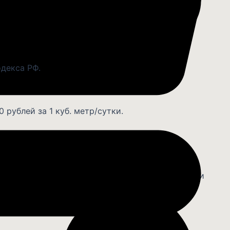
ы).
овара.
одекса РФ.
 рублей за 1 куб. метр/сутки.
читывается, исходя из первоначальной стоимости
а в подъезд.