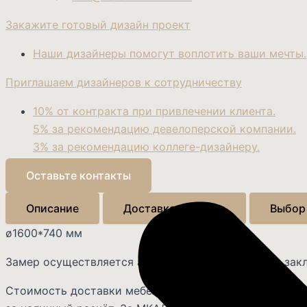
Закажите готовый дизайн проект
Наши дизайнеры помогут воплотить ваши мечты.
Приглашаем дизайнеров к сотрудничеству
10% от контракта при привлечении клиента.
5% за рекомендацию девелоперской компании.
3% за рекомендацию коллеге-дизайнеру.
Оставьте контакты
Описание
Доставка и оплата
Выбор
ø1600*740 мм
Замер осуществляется абсолютно бесплатно, при зак
Стоимость доставки мебели по Москве от 3 000 рубле