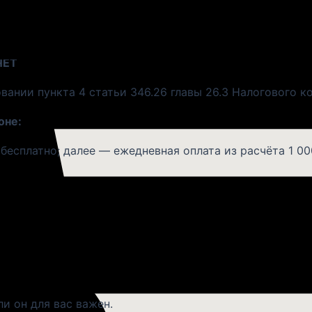
у (при наличии свободного автотранспорта в эти час
А
— рассчитывается, исходя из первоначальной цены т
ЧЁТ
вании пункта 4 статьи 346.26 главы 26.3 Налогового к
оне:
есплатно; далее — ежедневная оплата из расчёта 1 000
пределах Москвы и г. Химки: бесплатно.
рсис», осуществляется платно, цена этой услуги расс
нос в квартиру. Мы доставляем товары только до вход
ли он для вас важен.