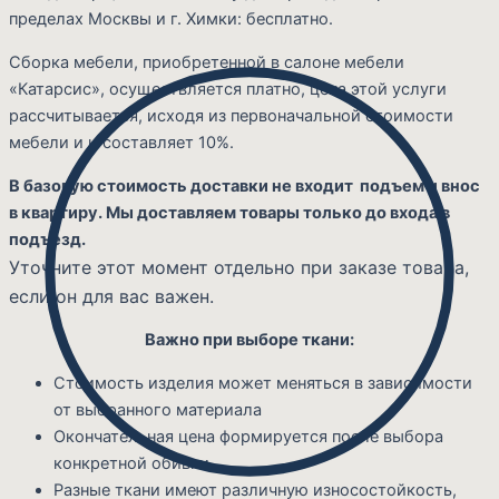
пределах Москвы и г. Химки: бесплатно.
Сборка мебели, приобретенной в салоне мебели
«Катарсис», осуществляется платно, цена этой услуги
рассчитывается, исходя из первоначальной стоимости
мебели и и составляет 10%.
В базовую стоимость доставки не входит подъем и внос
в квартиру. Мы доставляем товары только до входа в
подъезд.
Уточните этот момент отдельно при заказе товара,
если он для вас важен.
Важно при выборе ткани:
Стоимость изделия может меняться в зависимости
от выбранного материала
Окончательная цена формируется после выбора
конкретной обивки
Разные ткани имеют различную износостойкость,