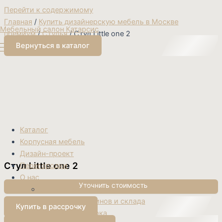
Перейти к содержимому
Главная
/
Купить дизайнерскую мебель в Москве
Мебельный салон Катарсис
премиум
/
Стулья
/ Стул Little one 2
Вернуться в каталог
Каталог
Корпусная мебель
Дизайн-проект
Стул Little one 2
Перегородки
О нас
О компании Катарсис
Контакты магазинов и склада
Купить в рассрочку
Доставка и сборка