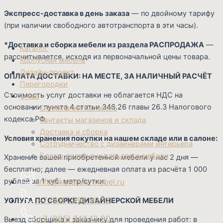
Экспресс-доставка в день заказа
— по двойному тарифу
(при наличии свободного автотранспорта в эти часы).
*Доставка и сборка мебели из раздела РАСПРОДАЖА
—
Каталог
рассчитывается, исходя из первоначальной цены товара.
Корпусная мебель
Дизайн-проект
ОПЛАТА ДОСТАВКИ: НА МЕСТЕ, ЗА НАЛИЧНЫЙ РАСЧЁТ
Перегородки
Стоимость услуг доставки не облагается НДС на
О нас
основании пункта 4 статьи 346.26 главы 26.3 Налогового
О компании Катарсис
кодекса РФ.
Контакты магазинов и склада
Доставка и сборка
Условия хранения покупки на нашем складе или в салоне:
Сотрудничество с дизайнерами интерьера
Блог о дизайне интерьера и мебели
Хранение вашей приобретенной мебели у нас 2 дня —
бесплатно; далее — ежедневная оплата из расчёта 1 000
info@katarsis-mebel.ru
рублей за 1 куб. метр/сутки.
+7 (919) 990 99 12
УСЛУГА ПО СБОРКЕ ДИЗАЙНЕРСКОЙ МЕБЕЛИ
+7 (985) 740 12 90
Выезд сборщика к заказчику для проведения работ: в