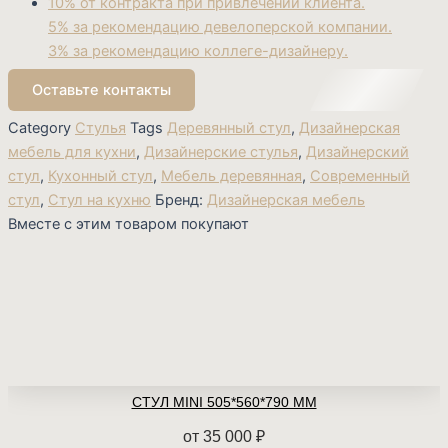
10% от контракта при привлечении клиента.
5% за рекомендацию девелоперской компании.
3% за рекомендацию коллеге-дизайнеру.
Оставьте контакты
Category
Стулья
Tags
Деревянный стул
,
Дизайнерская
мебель для кухни
,
Дизайнерские стулья
,
Дизайнерский
стул
,
Кухонный стул
,
Мебель деревянная
,
Современный
стул
,
Стул на кухню
Бренд:
Дизайнерская мебель
Вместе с этим товаром покупают
СТУЛ MINI 505*560*790 ММ
от
35 000
₽