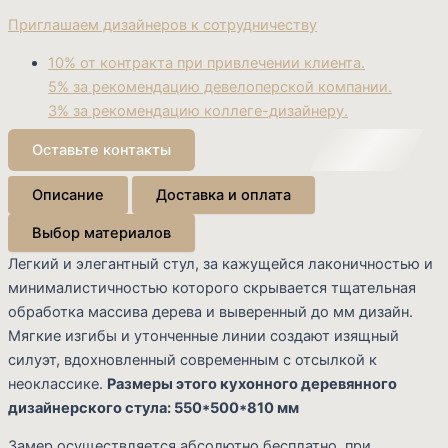
Приглашаем дизайнеров к сотрудничеству
10% от контракта при привлечении клиента.
5% за рекомендацию девелоперской компании.
3% за рекомендацию коллеге-дизайнеру.
Оставьте контакты
Описание
Доставка и оплата
Выбор материалов
Легкий и элегантный стул, за кажущейся лаконичностью и
Cart
минималистичностью которого скрывается тщательная
обработка массива дерева и выверенный до мм дизайн.
Мягкие изгибы и утонченные линии создают изящный
силуэт, вдохновленный современным с отсылкой к
неоклассике.
Размеры этого кухонного деревянного
дизайнерского стула: 550*500*810 мм
Замер осуществляется абсолютно бесплатно, при