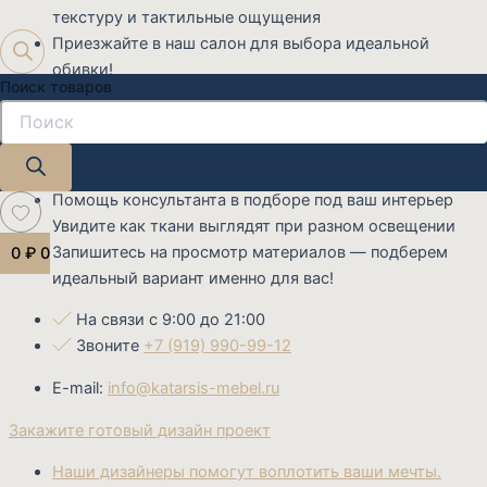
текстуру и тактильные ощущения
Приезжайте в наш салон для выбора идеальной
обивки!
Поиск товаров
Вам будет из чего выбрать:
Более 300 вариантов обивки в наличии
Разные ценовые категории — от эконом до премиум
Все образцы можно потрогать и оценить качество
Помощь консультанта в подборе под ваш интерьер
Увидите как ткани выглядят при разном освещении
Запишитесь на просмотр материалов — подберем
0
₽
0
идеальный вариант именно для вас!
На связи с 9:00 до 21:00
Звоните
+7 (919) 990-99-12
E-mail:
info@katarsis-mebel.ru
Закажите готовый дизайн проект
Наши дизайнеры помогут воплотить ваши мечты.