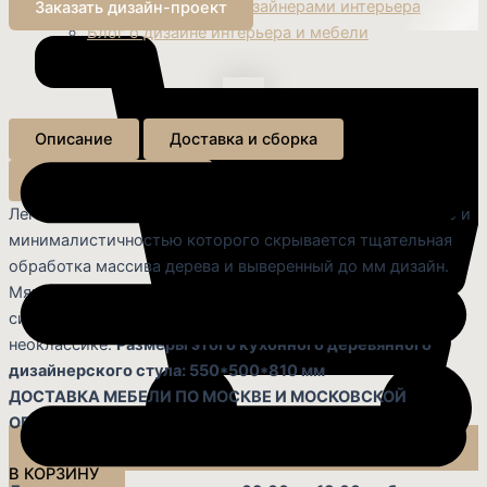
Сотрудничество с дизайнерами интерьера
Заказать дизайн-проект
Блог о дизайне интерьера и мебели
Описание
Доставка и сборка
Выбор материалов
Легкий и элегантный стул, за кажущейся лаконичностью и
минималистичностью которого скрывается тщательная
обработка массива дерева и выверенный до мм дизайн.
Мягкие изгибы и утонченные линии создают изящный
силуэт, вдохновленный современным с отсылкой к
неоклассике.
Размеры этого кухонного деревянного
дизайнерского стула: 550*500*810 мм
ДОСТАВКА МЕБЕЛИ ПО МОСКВЕ И МОСКОВСКОЙ
ОБЛАСТИ ПЛАТНАЯ
В КОРЗИНУ