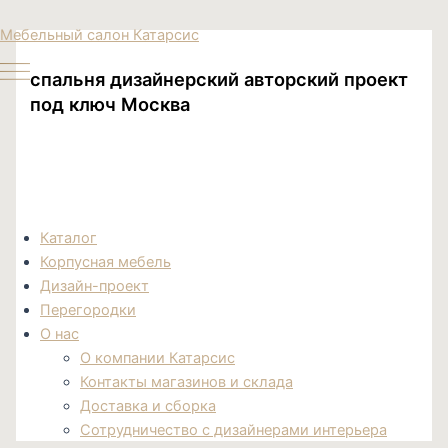
Перейти
Поиск
Мебельный салон Катарсис
к
товаров
содержимому
спальня дизайнерский авторский проект
под ключ Москва
Каталог
Корпусная мебель
Дизайн-проект
Перегородки
О нас
О компании Катарсис
Контакты магазинов и склада
Доставка и сборка
Сотрудничество с дизайнерами интерьера