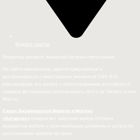
Яндекс карты
Владелец ресурса: Хмырова Наталья Николаевна.
На сайте невозможно зарегистрироваться и
авторизоваться с иностранных аккаунтов (149-ФЗ),
рекомендуем это делать с использованием российского
сервиса авторизации (использовать почту на Yandex.ru или
Mail.ru).
Салон Дизайнерской Мебели в Москве
«Катарсис»
предлагает широкий выбор готовых
предметов мебели с оригинальным дизайном и услуги по
изготовлению мебели на заказ.