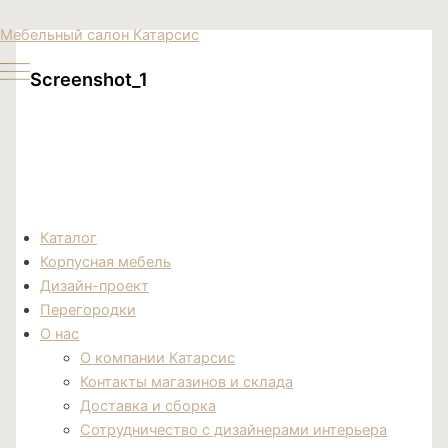
Перейти
Поиск
Мебельный салон Катарсис
к
товаров
содержимому
Screenshot_1
Каталог
Корпусная мебель
Дизайн-проект
Перегородки
О нас
О компании Катарсис
Контакты магазинов и склада
Доставка и сборка
Сотрудничество с дизайнерами интерьера