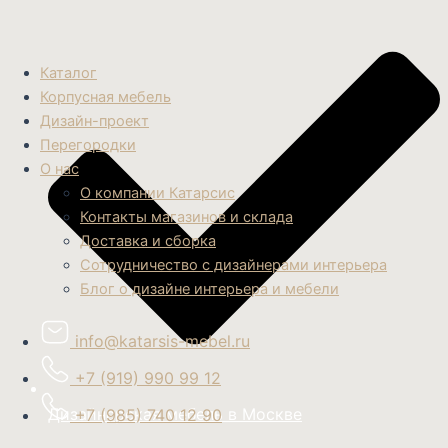
Каталог
Корпусная мебель
Дизайн-проект
Перегородки
О нас
О компании Катарсис
Контакты магазинов и склада
Доставка и сборка
Сотрудничество с дизайнерами интерьера
Блог о дизайне интерьера и мебели
info@katarsis-mebel.ru
+7 (919) 990 99 12
Дизайнерская мебель в Москве
+7 (985) 740 12 90