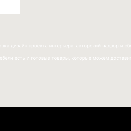
товка
дизайн проекта интерьера,
авторский надзор и сб
мебели
есть и готовые товары, которые можем доставит