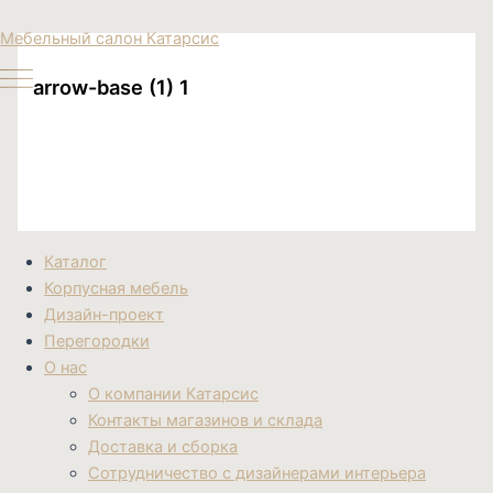
Перейти
Поиск
Мебельный салон Катарсис
к
товаров
содержимому
arrow-base (1) 1
Каталог
Корпусная мебель
Дизайн-проект
Перегородки
О нас
О компании Катарсис
Контакты магазинов и склада
Доставка и сборка
Сотрудничество с дизайнерами интерьера