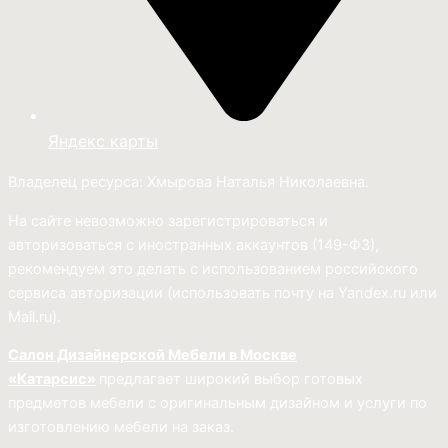
Яндекс карты
Владелец ресурса: Хмырова Наталья Николаевна.
На сайте невозможно зарегистрироваться и
авторизоваться с иностранных аккаунтов (149-ФЗ),
рекомендуем это делать с использованием российского
сервиса авторизации (использовать почту на Yandex.ru или
Mail.ru).
Салон Дизайнерской Мебели в Москве
«Катарсис»
предлагает широкий выбор готовых
предметов мебели с оригинальным дизайном и услуги по
изготовлению мебели на заказ.