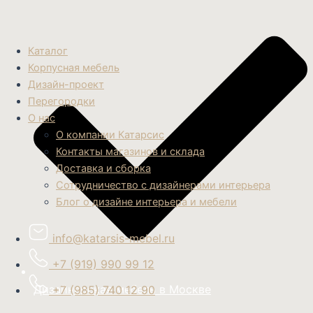
Каталог
Корпусная мебель
Дизайн-проект
Перегородки
О нас
О компании Катарсис
Контакты магазинов и склада
Доставка и сборка
Сотрудничество с дизайнерами интерьера
Блог о дизайне интерьера и мебели
info@katarsis-mebel.ru
+7 (919) 990 99 12
Дизайнерская мебель в Москве
+7 (985) 740 12 90