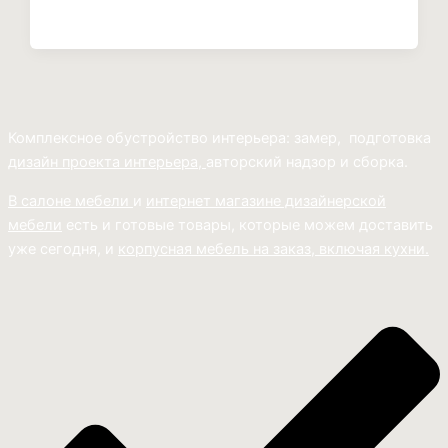
Комплексное обустройство интерьера: замер, подготовка
дизайн проекта интерьера,
авторский надзор и сборка.
В салоне мебели
и
интернет магазине дизайнерской
мебели
есть и готовые товары, которые можем доставить
уже сегодня, и
корпусная мебель на заказ, включая кухни.