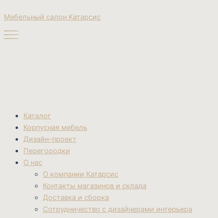
Поиск
Перейти
товаров
Мебельный салон Катарсис
к
содержимому
Каталог
Корпусная мебель
Дизайн-проект
Перегородки
О нас
О компании Катарсис
Контакты магазинов и склада
Доставка и сборка
Сотрудничество с дизайнерами интерьера