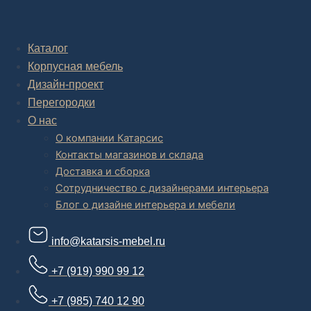
Комплексное обустройство интерьера: замер, подготовка
дизайн проекта интерьера,
авторский надзор и сборка.
Каталог
Корпусная мебель
В салоне мебели
и
интернет магазине дизайнерской мебели
есть и готовые товары, которые можем доставить уже сегодня, и
Дизайн-проект
корпусная мебель на заказ, включая кухни.
Перегородки
О нас
О компании Катарсис
Контакты магазинов и склада
Доставка и сборка
Сотрудничество с дизайнерами интерьера
Блог о дизайне интерьера и мебели
info@katarsis-mebel.ru
+7 (919) 990 99 12
+7 (985) 740 12 90