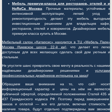
Мебель премиум-класса для ресторанов, отелей и и
HoReCa Москва
: Прочные материалы, устойчивые к
интенсивной эксплуатации, легкий уход и
ремонтопригодность делают эту мебель выгодным
инвестиционным решением для владельцев кафе,
ресторанов, отелей и коворкингов. Дизайнерская мебель
премиум-класса купить в Москве.
Мебельный салон «Катарсис» находится в ТЦ «Мебель Парк»
Москва (
Киевское шоссе, 22-й км)
, что делает его легко
доступным для всех желающих сделать свой дом уютным и
стильным.
Не упустите шанс превратить свою мечту в реальность с нашими
надёжными дизайнерскими решениями и
услугами
профессиональных дизайнеров интерьера на заказ
!
Обращаем ваше внимание на то, что сайт носит
информационный характер и цены на нём не являются
публичной офертой, определяемой положениями Статей 435 и
437 Гражданского кодекса РФ. Поэтому перед завершением
заказа и оплатой — все его детали, включая стоимость и
наличие товара, будут отдельно подтверждены вам звонком