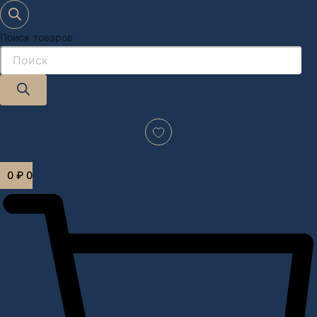
Поиск товаров
Дизайн-проект "под ключ" в Москве
0
₽
0