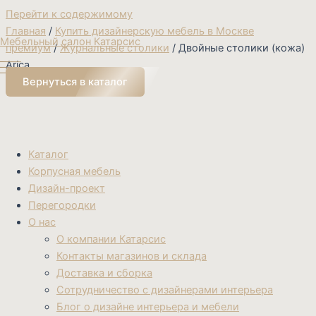
Перейти к содержимому
Главная
/
Купить дизайнерскую мебель в Москве
Мебельный салон Катарсис
премиум
/
Журнальные столики
/ Двойные столики (кожа)
Arica
Вернуться в каталог
Каталог
Корпусная мебель
Дизайн-проект
Перегородки
О нас
О компании Катарсис
Контакты магазинов и склада
Доставка и сборка
Сотрудничество с дизайнерами интерьера
Блог о дизайне интерьера и мебели