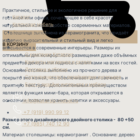
Практичное, стильное и экологичное решение для
Каталог
гостиной или офиса, сочетающее в себе красоту
Корпусная мебель
натуральной кожи и удобство современных материалов.
Дизайн-проект
Столешница выполнена из керамогранита, что придаёт
Перегородки
изделию выразительный и стильный вид и легко
В КОРЗИНУ
О нас
вписывается в современные интерьеры. Размеры их
О компании Катарсис
оптимальны для комфортного размещения даже объёмных
Контакты магазинов и склада
предметов декора или подноса с напитками на всех гостей.
Доставка и сборка
Основание столика выполнено из прочного дерева и
Сотрудничество с дизайнерами интерьера
покрыто эко кожей, что обеспечивает долговечность и
Блог о дизайне интерьера и мебели
приятную текстуру. Дополнительным преимуществом
является функция мини-бара, которая открывается в
основании, позволяя хранить напитки и аксессуары.
info@katarsis-mebel.ru
+7 (919) 990 99 12
Размер этого дизайнерского двойного столика - 80 +50
+7 (985) 740 12 90
см.
Материал столешницы: керамогранит . Основание: дерево