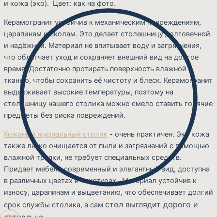
и кожа (эко). Цвет: как на фото.
Керамогранит устойчив к механическим повреждениям,
царапинам и сколам. Это делает столешницу долговечной
и надёжной. Материал не впитывает воду и загрязнения,
что облегчает уход и сохраняет внешний вид на долгое
время. Достаточно протирать поверхность влажной
тканью, чтобы сохранить её чистоту и блеск. Керамогранит
выдерживает высокие температуры, поэтому на
столешницу нашего столика можно смело ставить горячие
предметы без риска повреждений.
Кожаный журнальный столик
- очень практичен. Эко кожа
также легко очищается от пыли и загрязнений с помощью
влажной тряпки, не требует специальных средств.
Придает мебели современный и элегантный вид, доступна
в различных цветах и текстурах. Материал устойчив к
износу, царапинам и выцветанию, что обеспечивает долгий
стол выглядит дорого и
срок службы столика, а сам
актуально.