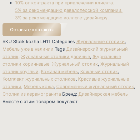
10% от контракта при привлечении клиента.
5% за рекомендацию девелоперской компании.
3% за рекомендацию коллеге-дизайнеру.
Оставьте контакты
SKU
Stolik kozha LH11
Categories
Журнальные столики
,
Мебель уже в наличии
Tags
Дизайнерский журнальный
столик
,
Журнальные столики двойные
,
Журнальные
столики коричневые
,
Журнальный столик
,
Журнальный
столик круглый
,
Кожаная мебель
,
Кожаный столик
,
Комплект журнальных столиков
,
Красивые журнальные
столики
,
Мебель кожа
,
Современный журнальный столик
,
Столик из керамогранита
Бренд:
Дизайнерская мебель
Вместе с этим товаром покупают