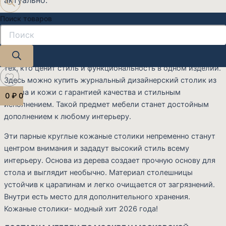
Поиск товаров
Журнальный столик из керамогранита и кожи для
поклонников кожаной мебели можно купить в "Катарсис
Мебель": у нас
современные двойные столики
с
доставкой и гарантией качества. Это отличный выбор для
тех, кто ценит стиль и функциональность в одном изделии.
Здесь можно купить журнальный дизайнерский столик из
стекла и кожи с гарантией качества и стильным
0
₽
0
исполнением. Такой предмет мебели станет достойным
дополнением к любому интерьеру.
Эти парные круглые кожаные столики непременно станут
центром внимания и зададут высокий стиль всему
интерьеру. Основа из дерева создает прочную основу для
стола и выглядит необычно. Материал столешницы
устойчив к царапинам и легко очищается от загрязнений.
Внутри есть место для дополнительного хранения.
Кожаные столики- модный хит 2026 года!