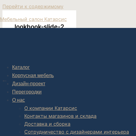
Перейти к содержимому
Мебельный салон Катарсис
lookbook-slide-2
Каталог
Post navigation
Корпусная мебель
НАЗАД
Дизайн-проект
Lookbook slide 2
Перегородки
О нас
О компании Катарсис
Контакты магазинов и склада
Комплексное обустройство интерьера: замер, подготовка
Доставка и сборка
В салоне мебели
и
интернет магазине дизайнерской мебе
Сотрудничество с дизайнерами интерьера