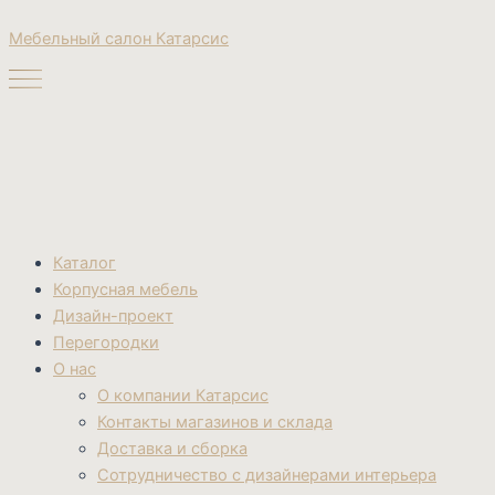
Поиск
Перейти
товаров
Мебельный салон Катарсис
к
содержимому
Каталог
Корпусная мебель
Дизайн-проект
Перегородки
О нас
О компании Катарсис
Контакты магазинов и склада
Доставка и сборка
Сотрудничество с дизайнерами интерьера