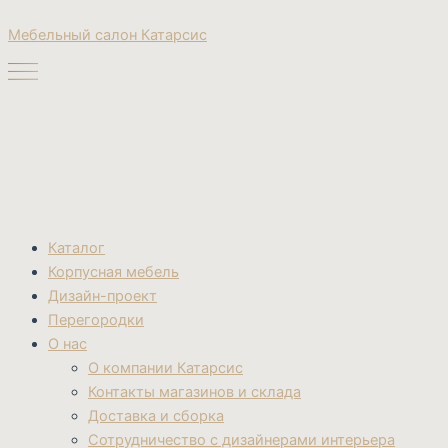
Поиск
Перейти
товаров
Мебельный салон Катарсис
к
содержимому
Каталог
Корпусная мебель
Дизайн-проект
Перегородки
О нас
О компании Катарсис
Контакты магазинов и склада
Доставка и сборка
Сотрудничество с дизайнерами интерьера