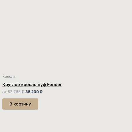
Кресла
Круглое кресло пуф Fender
от
52 785
₽
35 200
₽
В корзину