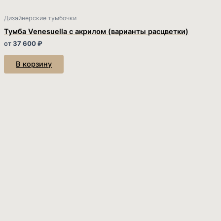
Дизайнерские тумбочки
Тумба Venesuella с акрилом (варианты расцветки)
от
37 600
₽
В корзину