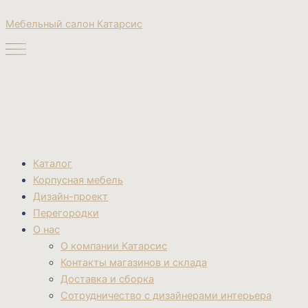
Поиск
Перейти
товаров
Мебельный салон Катарсис
к
содержимому
Каталог
Корпусная мебель
Дизайн-проект
Перегородки
О нас
О компании Катарсис
Контакты магазинов и склада
Доставка и сборка
Сотрудничество с дизайнерами интерьера