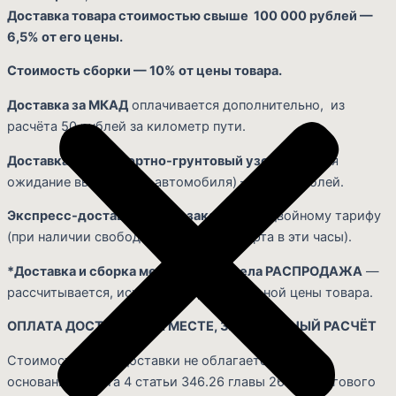
Доставка товара стоимостью свыше 100 000 рублей —
6,5% от его цены.
Стоимость сборки — 10% от цены товара.
Доставка за МКАД
оплачивается дополнительно, из
расчёта 50 рублей за километр пути.
Доставка в транспортно-грунтовый узел
(включая
ожидание выгрузки из автомобиля) — 1 000 рублей.
Экспресс-доставка в день заказа
— по двойному тарифу
(при наличии свободного автотранспорта в эти часы).
*Доставка и сборка мебели из раздела РАСПРОДАЖА
—
рассчитывается, исходя из первоначальной цены товара.
ОПЛАТА ДОСТАВКИ: НА МЕСТЕ, ЗА НАЛИЧНЫЙ РАСЧЁТ
Стоимость услуг доставки не облагается НДС на
основании пункта 4 статьи 346.26 главы 26.3 Налогового