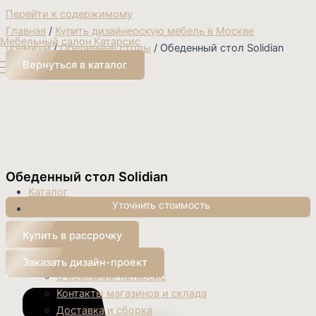
Перейти к содержимому
Главная
/
Купить дизайнерскую мебель в Москве
Мебельный салон Катарсис
премиум
/
Обеденные столы
/ Обеденный стол Solidian
Вернуться в каталог
Обеденный стол Solidian
Каталог
Корпусная мебель
Дизайн-проект
Купить в рассрочку
Перегородки
О нас
Заказать дизайн-проект
О компании Катарсис
Контакты магазинов и склада
Доставка и сборка