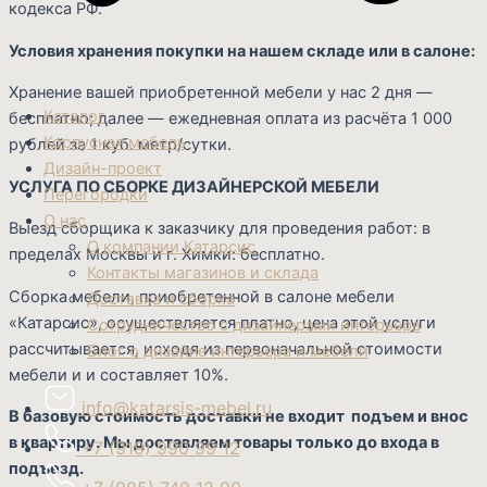
кодекса РФ.
Условия хранения покупки на нашем складе или в салоне:
Хранение вашей приобретенной мебели у нас 2 дня —
Каталог
бесплатно; далее — ежедневная оплата из расчёта 1 000
Корпусная мебель
рублей за 1 куб. метр/сутки.
Дизайн-проект
УСЛУГА ПО СБОРКЕ ДИЗАЙНЕРСКОЙ МЕБЕЛИ
Перегородки
О нас
Выезд сборщика к заказчику для проведения работ: в
О компании Катарсис
пределах Москвы и г. Химки: бесплатно.
Контакты магазинов и склада
Сборка мебели, приобретенной в салоне мебели
Доставка и сборка
«Катарсис», осуществляется платно, цена этой услуги
Сотрудничество с дизайнерами интерьера
рассчитывается, исходя из первоначальной стоимости
Блог о дизайне интерьера и мебели
мебели и и составляет 10%.
info@katarsis-mebel.ru
В базовую стоимость доставки не входит подъем и внос
в квартиру. Мы доставляем товары только до входа в
+7 (919) 990 99 12
подъезд.