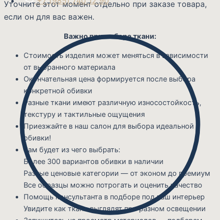
+7 (985) 740 12 90
Уточните этот момент отдельно при заказе товара,
если он для вас важен.
Важно при выборе ткани:
Стоимость изделия может меняться в зависимости
от выбранного материала
Окончательная цена формируется после выбора
конкретной обивки
Разные ткани имеют различную износостойкость,
текстуру и тактильные ощущения
Приезжайте в наш салон для выбора идеальной
обивки!
Вам будет из чего выбрать:
Более 300 вариантов обивки в наличии
Разные ценовые категории — от эконом до премиум
Все образцы можно потрогать и оценить качество
Помощь консультанта в подборе под ваш интерьер
Увидите как ткани выглядят при разном освещении