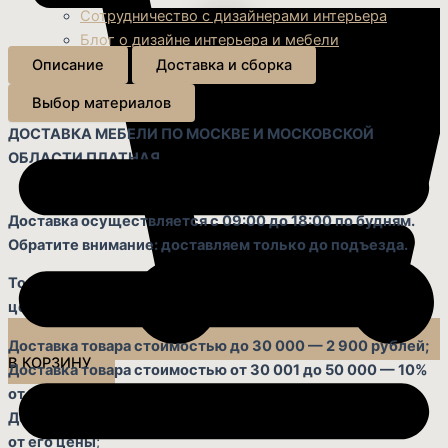
Сотрудничество с дизайнерами интерьера
Блог о дизайне интерьера и мебели
Описание
Доставка и сборка
Выбор материалов
ДОСТАВКА МЕБЕЛИ ПО МОСКВЕ И МОСКОВСКОЙ
ОБЛАСТИ ПЛАТНАЯ
Доставка осуществляется с 09:00 до 18:00 по будням.
Обратите внимание: доставляем только до подъезда.
Точная стоимость услуги зависит от первоначальной
цены мебели и других товаров*:
Доставка товара стоимостью до 30 000 — 2 900 рублей;
В КОРЗИНУ
Доставка товара стоимостью от 30 001 до 50 000 — 10%
от его цены;
Доставка товара стоимостью от 50 001 до 100 000- 7,5%
от его цены
;