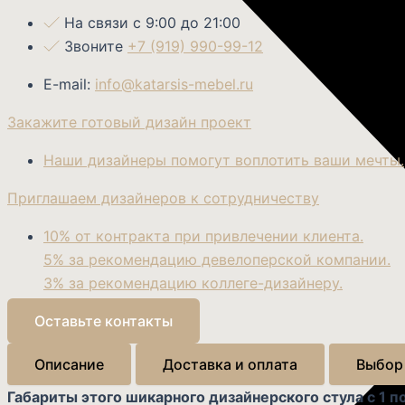
На связи с 9:00 до 21:00
Звоните
+7 (919) 990-99-12
E-mail:
info@katarsis-mebel.ru
Закажите готовый дизайн проект
Наши дизайнеры помогут воплотить ваши мечты.
Приглашаем дизайнеров к сотрудничеству
10% от контракта при привлечении клиента.
5% за рекомендацию девелоперской компании.
3% за рекомендацию коллеге-дизайнеру.
Оставьте контакты
Описание
Доставка и оплата
Выбор
Габариты этого шикарного дизайнерского стула с 1 