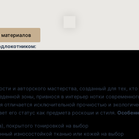
 материалов
подлокотником:
сти и авторского мастерства, созданный для тех, кто 
еденной зоны, привнося в интерьер нотки современног
ая отличается исключительной прочностью и экологиче
ает его статус как предмета роскоши и стиля.
Особенн
а), покрытого тонировкой на выбор
енный износостойкой тканью или кожей на выбор