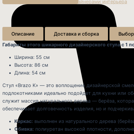
Сотрудничество с дизайнерами интерьера
Блог о дизайне интерьера и мебели
Описание
Доставка и сборка
Выбор
Габариты этого шикарного дизайнерского стула с 1 
Ширина: 55 см
Высота: 86 см
Длина: 54 см
Стул «Brazo K» — это воплощение дизайнерской смело
подлокотниками идеально подойдет для кухни или об
служит массив натурального дерева — берёза, котор
обеспечивает долговечность изделия, но и подчеркив
Каркас:
выполнен из натурального дерева (берёз
Обивка:
полиуретан высокой плотности, дополн