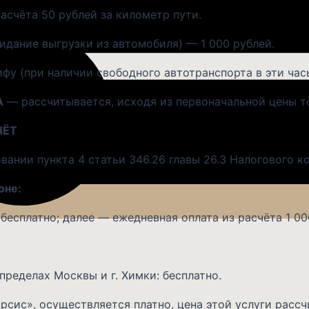
асчёта 50 рублей за километр пути.
дание выгрузки из автомобиля) — 1 000 рублей.
у (при наличии свободного автотранспорта в эти час
А
— рассчитывается, исходя из первоначальной цены т
ЧЁТ
вании пункта 4 статьи 346.26 главы 26.3 Налогового к
оне:
есплатно; далее — ежедневная оплата из расчёта 1 000
пределах Москвы и г. Химки: бесплатно.
рсис», осуществляется платно, цена этой услуги расс