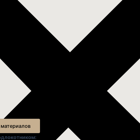
 материалов
подлокотником: