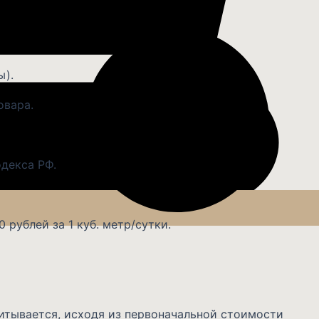
ы).
овара.
одекса РФ.
 рублей за 1 куб. метр/сутки.
читывается, исходя из первоначальной стоимости