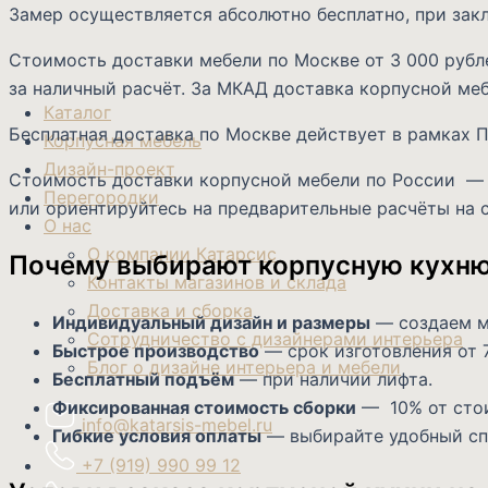
Замер осуществляется абсолютно бесплатно, при зак
Стоимость доставки мебели по Москве от 3 000 рубле
за наличный расчёт. За МКАД доставка корпусной меб
Каталог
Бесплатная доставка по Москве действует в рамка
Корпусная мебель
Дизайн-проект
Стоимость доставки корпусной мебели по России — з
Перегородки
или ориентируйтесь на предварительные расчёты на 
О нас
О компании Катарсис
Почему выбирают корпусную кухню 
Контакты магазинов и склада
Доставка и сборка
Индивидуальный дизайн и размеры
— создаем м
Сотрудничество с дизайнерами интерьера
Быстрое производство
— срок изготовления от 7
Блог о дизайне интерьера и мебели
Бесплатный подъём
— при наличии лифта.
Фиксированная стоимость сборки
— 10% от стои
info@katarsis-mebel.ru
Гибкие условия оплаты
— выбирайте удобный спо
+7 (919) 990 99 12