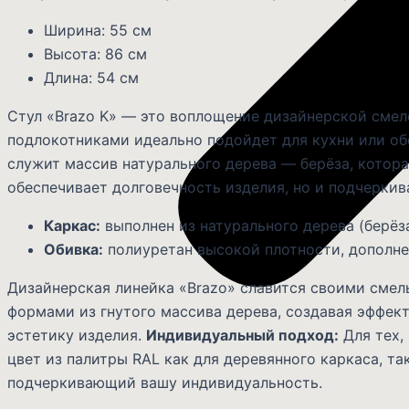
Ширина: 55 см
Высота: 86 см
Длина: 54 см
Стул «Brazo K» — это воплощение дизайнерской смело
подлокотниками идеально подойдет для кухни или об
служит массив натурального дерева — берёза, котор
обеспечивает долговечность изделия, но и подчеркив
Каркас:
выполнен из натурального дерева (берёз
Обивка:
полиуретан высокой плотности, дополн
Дизайнерская линейка «Brazo» славится своими сме
формами из гнутого массива дерева, создавая эффек
эстетику изделия.
Индивидуальный подход:
Для тех,
цвет из палитры RAL как для деревянного каркаса, та
подчеркивающий вашу индивидуальность.