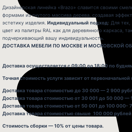
Дизайнерская линейка «Brazo» славится своими сме
формами из гнутого массива дерева, создавая эффек
эстетику изделия.
Индивидуальный подход:
Для тех,
цвет из палитры RAL как для деревянного каркаса, та
подчеркивающий вашу индивидуальность.
ДОСТАВКА МЕБЕЛИ ПО МОСКВЕ И МОСКОВСКОЙ О
Доставка осуществляется с 09:00 до 18:00 по будня
Точная стоимость услуги зависит от первоначальной 
Доставка товара стоимостью до 30 000 — 2 900 руб
Доставка товара стоимостью от 30 001 до 50 000 — 
Доставка товара стоимостью от 50 001 до 100 000- 7
Доставка товара стоимостью свыше 100 000 рублей 
Стоимость сборки — 10% от цены товара.