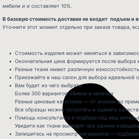
мебели и и составляет 10%.
В базовую стоимость доставки не входит подъем и в
Уточните этот момент отдельно при заказе товара, ес
Стоимость изделия может меняться в зависимос
Окончательная цена формируется после выбора 
Разные ткани имеют различную износостойкость
Приезжайте в наш салон для выбора идеальной о
Вам будет из чего выбрать:
Более 300 вариантов обивки в наличии
Разные ценовые категории — от эконом до прем
Все образцы можно потрогать и оценить качеств
Помощь консультанта в подборе под ваш интерь
Увидите как ткани выглядят при разном освещен
Запишитесь на просмотр материалов — подберем