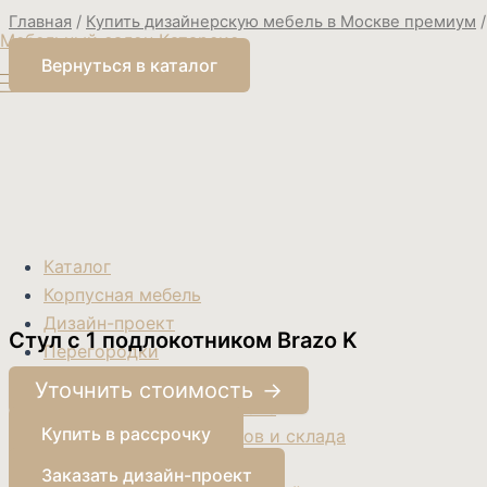
Перейти
Поиск
Главная
/
Купить дизайнерскую мебель в Москве премиум
Мебельный салон Катарсис
товаров
к
Вернуться в каталог
содержимому
Каталог
Корпусная мебель
Дизайн-проект
Стул с 1 подлокотником Brazo K
Перегородки
О нас
Уточнить стоимость
О компании Катарсис
Купить в рассрочку
Контакты магазинов и склада
Доставка и сборка
Заказать дизайн-проект