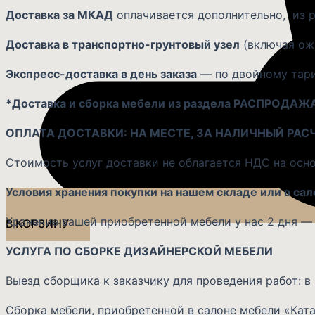
Доставка за МКАД
оплачивается дополнительно, из р
Доставка в транспортно-грунтовый узел
(включая ожи
Экспресс-доставка в день заказа
— по двойному тариф
*Доставка и сборка мебели из раздела РАСПРОДАЖ
ОПЛАТА ДОСТАВКИ: НА МЕСТЕ, ЗА НАЛИЧНЫЙ РАС
Стоимость услуг доставки не облагается НДС на осно
Условия хранения покупки на нашем складе или в сал
Хранение вашей приобретенной мебели у нас 2 дня — б
В КОРЗИНУ
УСЛУГА ПО СБОРКЕ ДИЗАЙНЕРСКОЙ МЕБЕЛИ
Выезд сборщика к заказчику для проведения работ: в 
Сборка мебели, приобретенной в салоне мебели «Ката