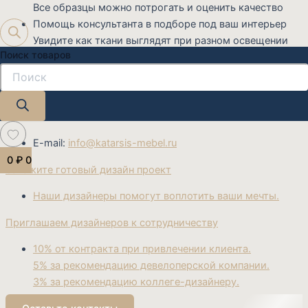
Все образцы можно потрогать и оценить качество
Помощь консультанта в подборе под ваш интерьер
Увидите как ткани выглядят при разном освещении
Поиск товаров
Запишитесь на просмотр материалов — подберем
идеальный вариант именно для вас!
На связи с 9:00 до 21:00
Звоните
+7 (919) 990-99-12
E-mail:
info@katarsis-mebel.ru
0
₽
0
Закажите готовый дизайн проект
Наши дизайнеры помогут воплотить ваши мечты.
Приглашаем дизайнеров к сотрудничеству
10% от контракта при привлечении клиента.
5% за рекомендацию девелоперской компании.
3% за рекомендацию коллеге-дизайнеру.