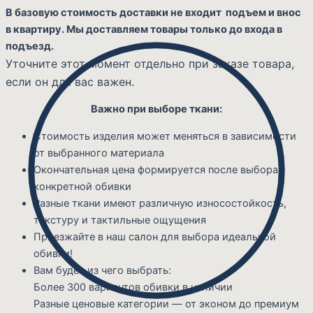
В базовую стоимость доставки не входит подъем и внос
в квартиру. Мы доставляем товары только до входа в
подъезд.
Уточните этот момент отдельно при заказе товара,
если он для вас важен.
Важно при выборе ткани:
Стоимость изделия может меняться в зависимости
от выбранного материала
Окончательная цена формируется после выбора
конкретной обивки
Разные ткани имеют различную износостойкость,
текстуру и тактильные ощущения
Приезжайте в наш салон для выбора идеальной
обивки!
Вам будет из чего выбрать:
Более 300 вариантов обивки в наличии
Разные ценовые категории — от эконом до премиум