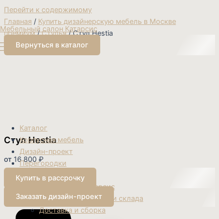
Перейти к содержимому
Главная
/
Купить дизайнерскую мебель в Москве
Мебельный салон Катарсис
премиум
/
Стулья
/ Стул Hestia
Вернуться в каталог
Каталог
Стул Hestia
Корпусная мебель
Дизайн-проект
от
16 800
₽
Перегородки
О нас
Купить в рассрочку
О компании Катарсис
Заказать дизайн-проект
Контакты магазинов и склада
Доставка и сборка