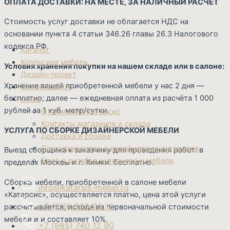
ОПЛАТА ДОСТАВКИ: НА МЕСТЕ, ЗА НАЛИЧНЫЙ РАСЧЁТ
Стоимость услуг доставки не облагается НДС на
основании пункта 4 статьи 346.26 главы 26.3 Налогового
кодекса РФ.
Каталог
Корпусная мебель
Условия хранения покупки на нашем складе или в салоне:
Дизайн-проект
Хранение вашей приобретенной мебели у нас 2 дня —
Перегородки
бесплатно; далее — ежедневная оплата из расчёта 1 000
О нас
рублей за 1 куб. метр/сутки.
О компании Катарсис
Контакты магазинов и склада
УСЛУГА ПО СБОРКЕ ДИЗАЙНЕРСКОЙ МЕБЕЛИ
Доставка и сборка
Сотрудничество с дизайнерами интерьера
Выезд сборщика к заказчику для проведения работ: в
Блог о дизайне интерьера и мебели
пределах Москвы и г. Химки: бесплатно.
Сборка мебели, приобретенной в салоне мебели
info@katarsis-mebel.ru
«Катарсис», осуществляется платно, цена этой услуги
+7 (919) 990 99 12
рассчитывается, исходя из первоначальной стоимости
мебели и и составляет 10%.
+7 (985) 740 12 90