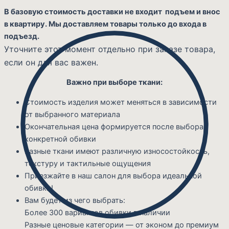
В базовую стоимость доставки не входит подъем и внос
в квартиру. Мы доставляем товары только до входа в
подъезд.
Уточните этот момент отдельно при заказе товара,
если он для вас важен.
Важно при выборе ткани:
Стоимость изделия может меняться в зависимости
от выбранного материала
Окончательная цена формируется после выбора
конкретной обивки
Разные ткани имеют различную износостойкость,
текстуру и тактильные ощущения
Приезжайте в наш салон для выбора идеальной
обивки!
Вам будет из чего выбрать:
Более 300 вариантов обивки в наличии
Разные ценовые категории — от эконом до премиум