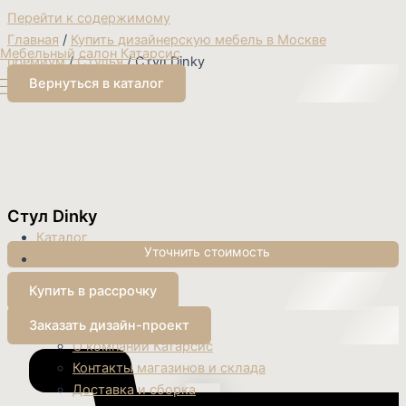
Перейти к содержимому
Главная
/
Купить дизайнерскую мебель в Москве
Мебельный салон Катарсис
премиум
/
Стулья
/ Стул Dinky
Вернуться в каталог
Стул Dinky
Каталог
Корпусная мебель
Дизайн-проект
Купить в рассрочку
Перегородки
О нас
Заказать дизайн-проект
О компании Катарсис
Контакты магазинов и склада
Доставка и сборка