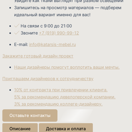
Увидите как ткани выглядят при разном освещении
Запишитесь на просмотр материалов — подберем
идеальный вариант именно для вас!
На связи с 9:00 до 21:00
Звоните
+7 (919) 990-99-12
E-mail:
info@katarsis-mebel.ru
Закажите готовый дизайн проект
Наши дизайнеры помогут воплотить ваши мечты.
Cart
Приглашаем дизайнеров к сотрудничеству
10% от контракта при привлечении клиента.
5% за рекомендацию девелоперской компании.
3% за рекомендацию коллеге-дизайнеру.
Оставьте контакты
Описание
Доставка и оплата