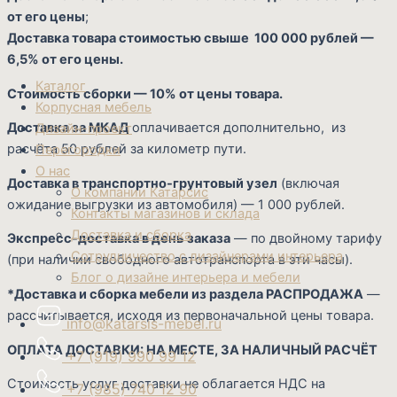
от его цены
;
Доставка товара стоимостью свыше 100 000 рублей —
6,5% от его цены.
Каталог
Стоимость сборки — 10% от цены товара.
Корпусная мебель
Доставка за МКАД
оплачивается дополнительно, из
Дизайн-проект
расчёта 50 рублей за километр пути.
Перегородки
О нас
Доставка в транспортно-грунтовый узел
(включая
О компании Катарсис
ожидание выгрузки из автомобиля) — 1 000 рублей.
Контакты магазинов и склада
Доставка и сборка
Экспресс-доставка в день заказа
— по двойному тарифу
Сотрудничество с дизайнерами интерьера
(при наличии свободного автотранспорта в эти часы).
Блог о дизайне интерьера и мебели
*Доставка и сборка мебели из раздела РАСПРОДАЖА
—
рассчитывается, исходя из первоначальной цены товара.
info@katarsis-mebel.ru
ОПЛАТА ДОСТАВКИ: НА МЕСТЕ, ЗА НАЛИЧНЫЙ РАСЧЁТ
+7 (919) 990 99 12
Стоимость услуг доставки не облагается НДС на
+7 (985) 740 12 90