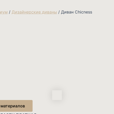
миум
/
Дизайнерские диваны
/ Диван Chicness
 материалов