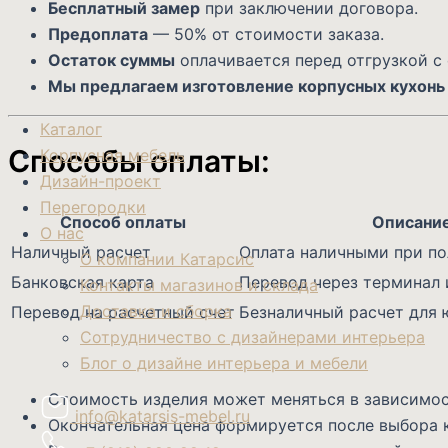
Бесплатный замер
при заключении договора.
Предоплата
— 50% от стоимости заказа.
Остаток суммы
оплачивается перед отгрузкой с
Мы предлагаем изготовление корпусных кухонь 
Каталог
Способы оплаты:
Корпусная мебель
Дизайн-проект
Перегородки
Способ оплаты
Описани
О нас
Наличный расчет
Оплата наличными при п
О компании Катарсис
Банковская карта
Перевод через терминал 
Контакты магазинов и склада
Доставка и сборка
Перевод на расчетный счет
Безналичный расчет для 
Сотрудничество с дизайнерами интерьера
Блог о дизайне интерьера и мебели
Стоимость изделия может меняться в зависимос
info@katarsis-mebel.ru
Окончательная цена формируется после выбора 