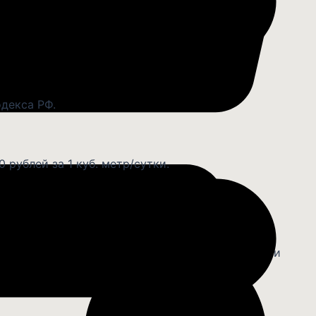
ы).
овара.
одекса РФ.
 рублей за 1 куб. метр/сутки.
читывается, исходя из первоначальной стоимости