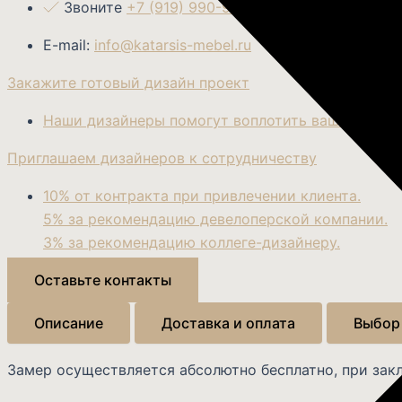
Звоните
+7 (919) 990-99-12
E-mail:
info@katarsis-mebel.ru
Закажите готовый дизайн проект
Наши дизайнеры помогут воплотить ваши мечты.
Приглашаем дизайнеров к сотрудничеству
10% от контракта при привлечении клиента.
5% за рекомендацию девелоперской компании.
3% за рекомендацию коллеге-дизайнеру.
Оставьте контакты
Описание
Доставка и оплата
Выбор
Замер осуществляется абсолютно бесплатно, при зак