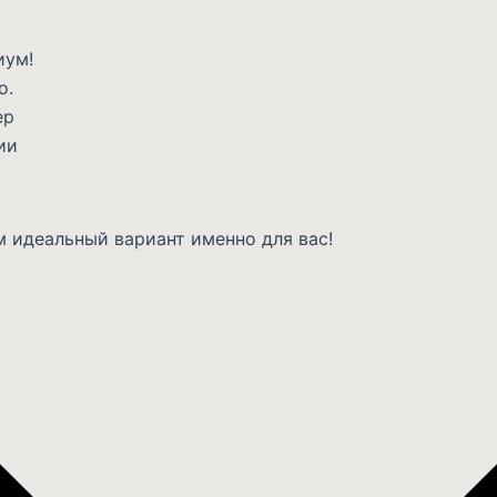
иум!
о.
ер
ии
 идеальный вариант именно для вас!