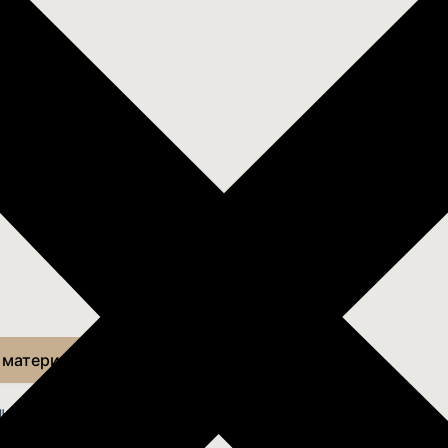
 материалов
лючении договора.