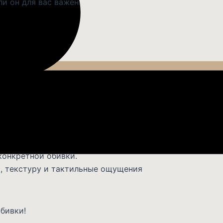
ли он для вас важен.
сю нашу мягкую мебель можно получить в обивке на ва
Важно при выборе ткани:
ти от выбранного материала.
конкретной обивки.
, текстуру и тактильные ощущения
бивки!