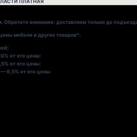
БЛАСТИ ПЛАТНАЯ
м. Обратите внимание: доставляем только до подъезд
цены мебели и других товаров*:
лей;
10% от его цены;
,5% от его цены
;
— 6,5% от его цены.
асчёта 50 рублей за километр пути.
дание выгрузки из автомобиля) — 1 000 рублей.