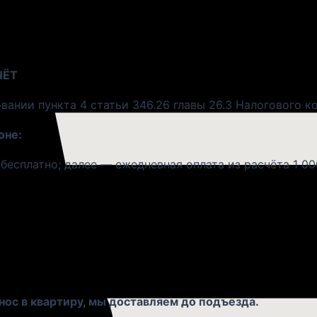
у (при наличии свободного автотранспорта в эти час
А
— рассчитывается, исходя из первоначальной цены т
ЧЁТ
вании пункта 4 статьи 346.26 главы 26.3 Налогового к
оне:
есплатно; далее — ежедневная оплата из расчёта 1 000
пределах Москвы и г. Химки: бесплатно.
рсис», осуществляется платно, цена этой услуги расс
нос в квартиру, мы доставляем до подъезда.