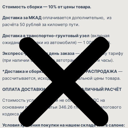
Стоимость сборки — 10% от цены товара.
Доставка за МКАД
оплачивается дополнительно, из
расчёта 50 рублей за километр пути.
Доставка в транспортно-грунтовый узел
(включая
ожидание выгрузки из автомобиля) — 1 000 рублей.
Экспресс-доставка в день заказа
— по двойному тарифу
(при наличии свободного автотранспорта в эти часы).
*Доставка и сборка мебели из раздела РАСПРОДАЖА
—
рассчитывается, исходя из первоначальной цены товара.
ОПЛАТА ДОСТАВКИ: НА МЕСТЕ, ЗА НАЛИЧНЫЙ РАСЧЁТ
Стоимость услуг доставки не облагается НДС на
основании пункта 4 статьи 346.26 главы 26.3 Налогового
кодекса РФ.
Условия хранения покупки на нашем складе или в салоне: