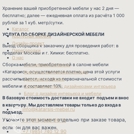
Хранение вашей приобретенной мебели у нас 2 дня —
бесплатно; далее — ежедневная оплата из расчёта 1 000
рублей за 1 куб. метр/сутки.
Каталог
УСЛУГА ПО СБОРКЕ ДИЗАЙНЕРСКОЙ МЕБЕЛИ
Корпусная мебель
Дизайн-проект
Выезд сборщика к заказчику для проведения работ: в
Перегородки
пределах Москвы и г. Химки: бесплатно.
О нас
Сборка мебели, приобретенной в салоне мебели
О компании Катарсис
«Катарсис», осуществляется платно, цена этой услуги
Контакты магазинов и склада
рассчитывается, исходя из первоначальной стоимости
Доставка и сборка
мебели и и составляет 10%.
Сотрудничество с дизайнерами интерьера
Блог о дизайне интерьера и мебели
В базовую стоимость доставки не входит подъем и внос
в квартиру. Мы доставляем товары только до входа в
info@katarsis-mebel.ru
подъезд.
Уточните этот момент отдельно при заказе товара,
+7 (919) 990 99 12
если он для вас важен.
+7 (985) 740 12 90