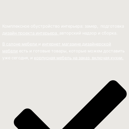
Комплексное обустройство интерьера: замер, подготовка
дизайн проекта интерьера,
авторский надзор и сборка.
В салоне мебели
и
интернет магазине дизайнерской
мебели
есть и готовые товары, которые можем доставить
уже сегодня, и
корпусная мебель на заказ, включая кухни.