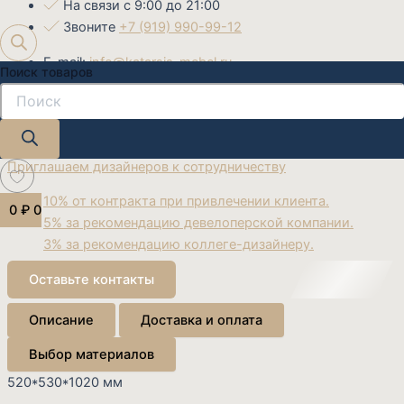
На связи с 9:00 до 21:00
Звоните
+7 (919) 990-99-12
E-mail:
info@katarsis-mebel.ru
Поиск товаров
Закажите готовый дизайн проект
Наши дизайнеры помогут воплотить ваши мечты.
Приглашаем дизайнеров к сотрудничеству
10% от контракта при привлечении клиента.
0
₽
0
5% за рекомендацию девелоперской компании.
3% за рекомендацию коллеге-дизайнеру.
Оставьте контакты
Описание
Доставка и оплата
Выбор материалов
520*530*1020 мм