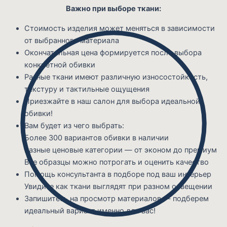
Важно при выборе ткани:
Стоимость изделия может меняться в зависимости
от выбранного материала
Окончательная цена формируется после выбора
конкретной обивки
Разные ткани имеют различную износостойкость,
текстуру и тактильные ощущения
Приезжайте в наш салон для выбора идеальной
обивки!
Вам будет из чего выбрать:
Более 300 вариантов обивки в наличии
Разные ценовые категории — от эконом до премиум
Все образцы можно потрогать и оценить качество
Помощь консультанта в подборе под ваш интерьер
Увидите как ткани выглядят при разном освещении
Запишитесь на просмотр материалов — подберем
идеальный вариант именно для вас!