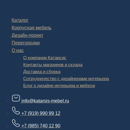
Комплексное обустройство интерьера: замер, подготовка
дизайн проекта интерьера,
авторский надзор и сборка.
Каталог
В салоне мебели
и
интернет магазине дизайнерской мебели
Корпусная мебель
есть и готовые товары, которые можем доставить уже сегодня, и
корпусная мебель на заказ, включая кухни.
Дизайн-проект
Перегородки
О нас
О компании Катарсис
Контакты магазинов и склада
Доставка и сборка
Сотрудничество с дизайнерами интерьера
Блог о дизайне интерьера и мебели
info@katarsis-mebel.ru
+7 (919) 990 99 12
+7 (985) 740 12 90