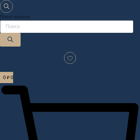
Поиск товаров
Дизайн-проект "под ключ" в Москве
0
₽
0