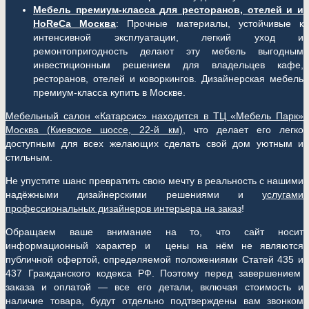
Мебель премиум-класса для ресторанов, отелей и и
HoReCa Москва
: Прочные материалы, устойчивые к
интенсивной эксплуатации, легкий уход и
ремонтопригодность делают эту мебель выгодным
инвестиционным решением для владельцев кафе,
ресторанов, отелей и коворкингов. Дизайнерская мебель
премиум-класса купить в Москве.
Мебельный салон «Катарсис» находится в ТЦ «Мебель Парк»
Москва (
Киевское шоссе, 22-й км)
, что делает его легко
доступным для всех желающих сделать свой дом уютным и
стильным.
Не упустите шанс превратить свою мечту в реальность с нашими
надёжными дизайнерскими решениями и
услугами
профессиональных дизайнеров интерьера на заказ
!
Обращаем ваше внимание на то, что сайт носит
информационный характер и цены на нём не являются
публичной офертой, определяемой положениями Статей 435 и
437 Гражданского кодекса РФ. Поэтому перед завершением
заказа и оплатой — все его детали, включая стоимость и
наличие товара, будут отдельно подтверждены вам звонком