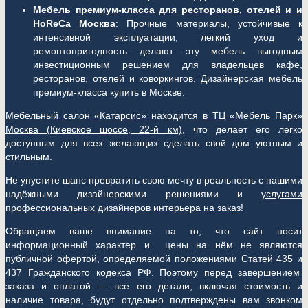
Мебель премиум-класса для ресторанов, отелей и и
HoReCa Москва
: Прочные материалы, устойчивые к
интенсивной эксплуатации, легкий уход и
ремонтопригодность делают эту мебель выгодным
инвестиционным решением для владельцев кафе,
ресторанов, отелей и коворкингов. Дизайнерская мебель
премиум-класса купить в Москве.
Мебельный салон «Катарсис» находится в ТЦ «Мебель Парк»
Москва (
Киевское шоссе, 22-й км)
, что делает его легко
доступным для всех желающих сделать свой дом уютным и
стильным.
Не упустите шанс превратить свою мечту в реальность с нашими
надёжными дизайнерскими решениями и
услугами
профессиональных дизайнеров интерьера на заказ
!
Обращаем ваше внимание на то, что сайт носит
информационный характер и цены на нём не являются
публичной офертой, определяемой положениями Статей 435 и
437 Гражданского кодекса РФ. Поэтому перед завершением
заказа и оплатой — все его детали, включая стоимость и
наличие товара, будут отдельно подтверждены вам звонком