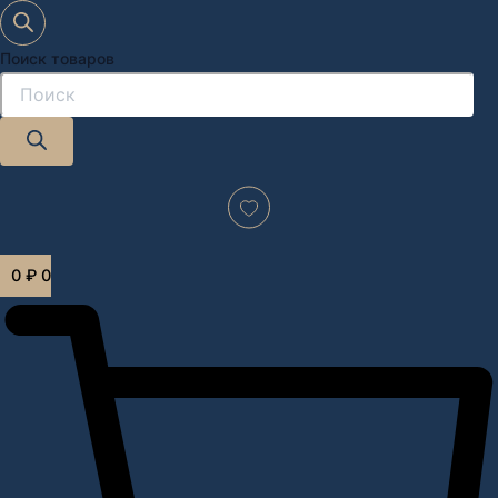
Поиск товаров
Дизайн-проект "под ключ" в Москве
0
₽
0