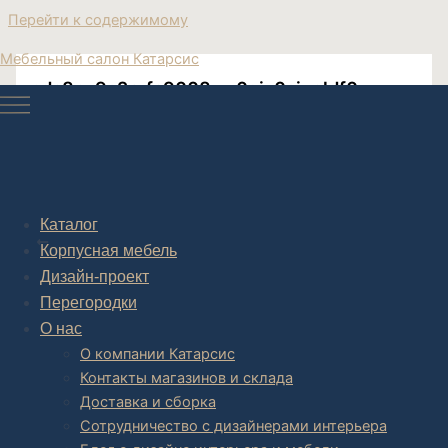
Перейти к содержимому
Мебельный салон Катарсис
nda8pz9s2ryfa9008zw0qiz0sjvcldf0
Post navigation
Каталог
НАЗАД
Корпусная мебель
Дизайн-проект
Перегородки
О нас
О компании Катарсис
Контакты магазинов и склада
Доставка и сборка
Сотрудничество с дизайнерами интерьера