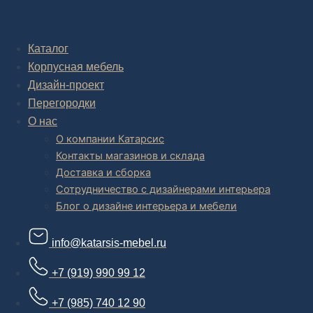
Комплексное обустройство интерьера: замер, подготовка
дизайн проекта интерьера,
авторский надзор и сборка.
Каталог
Корпусная мебель
В салоне мебели
и
интернет магазине дизайнерской мебели
есть и готовые товары, которые можем доставить уже сегодня, и
Дизайн-проект
корпусная мебель на заказ, включая кухни.
Перегородки
О нас
О компании Катарсис
Контакты магазинов и склада
Доставка и сборка
Сотрудничество с дизайнерами интерьера
Блог о дизайне интерьера и мебели
info@katarsis-mebel.ru
+7 (919) 990 99 12
+7 (985) 740 12 90