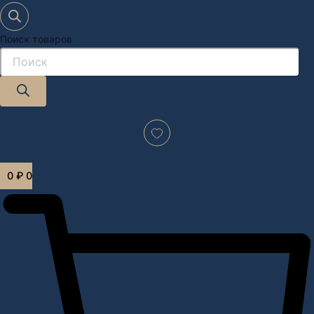
Поиск товаров
Дизайн-проект "под ключ" в Москве
0
₽
0