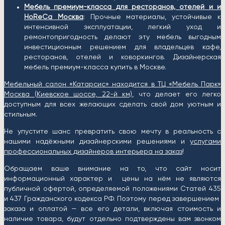
Мебель премиум-класса для ресторанов, отелей и и
HoReCa Москва
: Прочные материалы, устойчивые к
интенсивной эксплуатации, легкий уход и
ремонтопригодность делают эту мебель выгодным
инвестиционным решением для владельцев кафе,
ресторанов, отелей и коворкингов. Дизайнерская
мебель премиум-класса купить в Москве.
Мебельный салон «Катарсис» находится в ТЦ «Мебель Парк»
Москва (
Киевское шоссе, 22-й км)
, что делает его легко
доступным для всех желающих сделать свой дом уютным и
стильным.
Не упустите шанс превратить свою мечту в реальность с
нашими надёжными дизайнерскими решениями и
услугами
профессиональных дизайнеров интерьера на заказ
!
Обращаем ваше внимание на то, что сайт носит
информационный характер и цены на нём не являются
публичной офертой, определяемой положениями Статей 435
и 437 Гражданского кодекса РФ. Поэтому перед завершением
заказа и оплатой — все его детали, включая стоимость и
наличие товара, будут отдельно подтверждены вам звонком