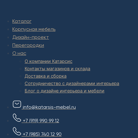
Комплексное обустройство интерьера: замер, подготовка
дизайн проекта интерьера,
авторский надзор и сборка.
Каталог
В салоне мебели
и
интернет магазине дизайнерской мебели
Корпусная мебель
есть и готовые товары, которые можем доставить уже сегодня,
и
корпусная мебель на заказ, включая кухни.
Дизайн-проект
Перегородки
О нас
О компании Катарсис
Контакты магазинов и склада
Доставка и сборка
Сотрудничество с дизайнерами интерьера
Блог о дизайне интерьера и мебели
info@katarsis-mebel.ru
+7 (919) 990 99 12
+7 (985) 740 12 90