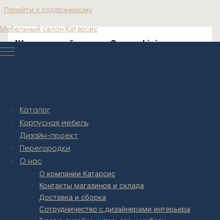
Перейти к содержимому
Мебельный салон Катарсис
Журнальный столик SpacesLiving
Интересная мебель лофт бронза и стекло
Каталог
Корпусная мебель
Post navigation
Дизайн-проект
НАЗАД
Перегородки
О нас
О компании Катарсис
Контакты магазинов и склада
Доставка и сборка
Сотрудничество с дизайнерами интерьера