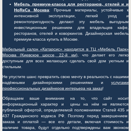
Мебель премиум-класса для ресторанов, отелей и и
HoReCa Москва
: Прочные материалы, устойчивые к
интенсивной эксплуатации, легкий уход и
ремонтопригодность делают эту мебель выгодным
инвестиционным решением для владельцев кафе,
ресторанов, отелей и коворкингов. Дизайнерская мебель
премиум-класса купить в Москве.
Мебельный салон «Катарсис» находится в ТЦ «Мебель Парк»
Москва (
Киевское шоссе, 22-й км)
, что делает его легко
доступным для всех желающих сделать свой дом уютным и
стильным.
Не упустите шанс превратить свою мечту в реальность с нашими
надёжными дизайнерскими решениями и
услугами
профессиональных дизайнеров интерьера на заказ
!
Обращаем ваше внимание на то, что сайт носит
информационный характер и цены на нём не являются
публичной офертой, определяемой положениями Статей 435 и
437 Гражданского кодекса РФ. Поэтому перед завершением
заказа и оплатой — все его детали, включая стоимость и
наличие товара, будут отдельно подтверждены вам звонком