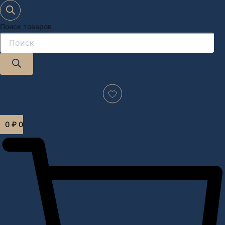
Поиск товаров
Дизайн-проект "под ключ" в Москве
0
₽
0