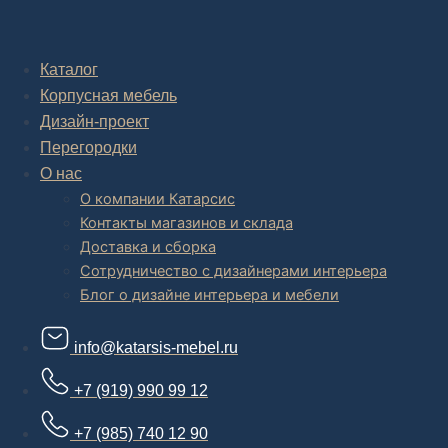
Комплексное обустройство интерьера: замер, подготовка
дизайн проекта интерьера,
авторский надзор и сборка.
Каталог
Корпусная мебель
В салоне мебели
и
интернет магазине дизайнерской мебели
есть и готовые товары, которые можем доставить уже сегодня, и
Дизайн-проект
корпусная мебель на заказ, включая кухни.
Перегородки
О нас
О компании Катарсис
Контакты магазинов и склада
Доставка и сборка
Сотрудничество с дизайнерами интерьера
Блог о дизайне интерьера и мебели
info@katarsis-mebel.ru
+7 (919) 990 99 12
+7 (985) 740 12 90