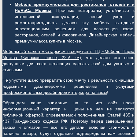
Мебель премиум-класса для ресторанов, отелей и и
HoReCa Москва
: Прочные материалы, устойчивые к
интенсивной эксплуатации, легкий уход и
ремонтопригодность делают эту мебель выгодным
инвестиционным решением для владельцев кафе,
ресторанов, отелей и коворкингов. Дизайнерская мебель
премиум-класса купить в Москве.
Мебельный салон «Катарсис» находится в ТЦ «Мебель Парк»
Москва (
Киевское шоссе, 22-й км)
, что делает его легко
доступным для всех желающих сделать свой дом уютным и
стильным.
Не упустите шанс превратить свою мечту в реальность с нашими
надёжными дизайнерскими решениями и
услугами
профессиональных дизайнеров интерьера на заказ
!
Обращаем ваше внимание на то, что сайт носит
информационный характер и цены на нём не являются
публичной офертой, определяемой положениями Статей 435 и
437 Гражданского кодекса РФ. Поэтому перед завершением
заказа и оплатой — все его детали, включая стоимость и
наличие товара, будут отдельно подтверждены вам звонком