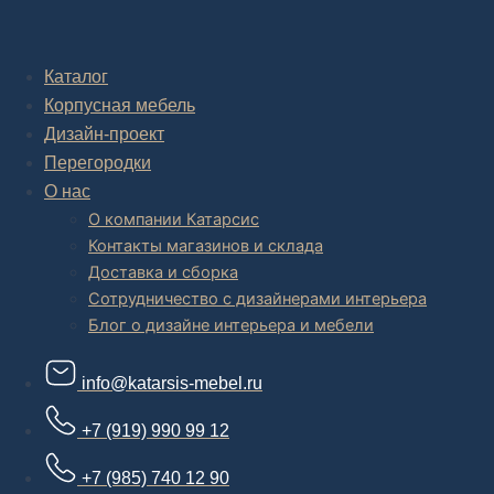
Комплексное обустройство интерьера: замер, подготовка
дизайн проекта интерьера,
авторский надзор и сборка.
Каталог
Корпусная мебель
В салоне мебели
и
интернет магазине дизайнерской мебели
есть и готовые товары, которые можем доставить уже сегодня, и
Дизайн-проект
корпусная мебель на заказ, включая кухни.
Перегородки
О нас
О компании Катарсис
Контакты магазинов и склада
Доставка и сборка
Сотрудничество с дизайнерами интерьера
Блог о дизайне интерьера и мебели
info@katarsis-mebel.ru
+7 (919) 990 99 12
+7 (985) 740 12 90