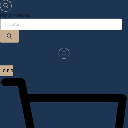
Поиск товаров
Дизайн-проект "под ключ" в Москве
0
₽
0