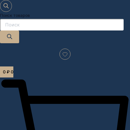
Поиск товаров
Дизайн-проект "под ключ" в Москве
0
₽
0