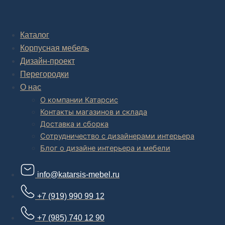
Комплексное обустройство интерьера: замер, подготовка
дизайн проекта интерьера,
авторский надзор и сборка.
Каталог
Корпусная мебель
В салоне мебели
и
интернет магазине дизайнерской мебели
есть и готовые товары, которые можем доставить уже сегодня, и
Дизайн-проект
корпусная мебель на заказ, включая кухни.
Перегородки
О нас
О компании Катарсис
Контакты магазинов и склада
Доставка и сборка
Сотрудничество с дизайнерами интерьера
Блог о дизайне интерьера и мебели
info@katarsis-mebel.ru
+7 (919) 990 99 12
+7 (985) 740 12 90