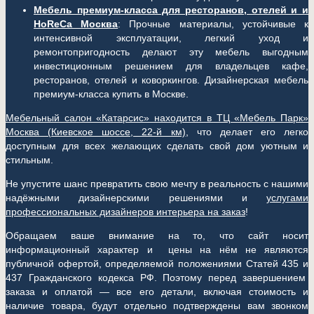
Мебель премиум-класса для ресторанов, отелей и и
HoReCa Москва
: Прочные материалы, устойчивые к
интенсивной эксплуатации, легкий уход и
ремонтопригодность делают эту мебель выгодным
инвестиционным решением для владельцев кафе,
ресторанов, отелей и коворкингов. Дизайнерская мебель
премиум-класса купить в Москве.
Мебельный салон «Катарсис» находится в ТЦ «Мебель Парк»
Москва (
Киевское шоссе, 22-й км)
, что делает его легко
доступным для всех желающих сделать свой дом уютным и
стильным.
Не упустите шанс превратить свою мечту в реальность с нашими
надёжными дизайнерскими решениями и
услугами
профессиональных дизайнеров интерьера на заказ
!
Обращаем ваше внимание на то, что сайт носит
информационный характер и цены на нём не являются
публичной офертой, определяемой положениями Статей 435 и
437 Гражданского кодекса РФ. Поэтому перед завершением
заказа и оплатой — все его детали, включая стоимость и
наличие товара, будут отдельно подтверждены вам звонком