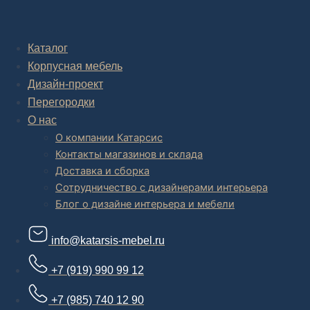
Комплексное обустройство интерьера: замер, подготовка
дизайн проекта интерьера,
авторский надзор и сборка.
Каталог
Корпусная мебель
В салоне мебели
и
интернет магазине дизайнерской мебели
есть и готовые товары, которые можем доставить уже сегодня, и
Дизайн-проект
корпусная мебель на заказ, включая кухни.
Перегородки
О нас
О компании Катарсис
Контакты магазинов и склада
Доставка и сборка
Сотрудничество с дизайнерами интерьера
Блог о дизайне интерьера и мебели
info@katarsis-mebel.ru
+7 (919) 990 99 12
+7 (985) 740 12 90