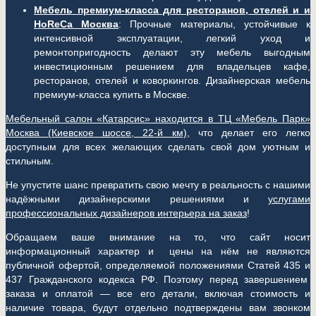
Мебель премиум-класса для ресторанов, отелей и и
HoReCa Москва
: Прочные материалы, устойчивые к
интенсивной эксплуатации, легкий уход и
ремонтопригодность делают эту мебель выгодным
инвестиционным решением для владельцев кафе,
ресторанов, отелей и коворкингов. Дизайнерская мебель
премиум-класса купить в Москве.
Мебельный салон «Катарсис» находится в ТЦ «Мебель Парк»
Москва (
Киевское шоссе, 22-й км)
, что делает его легко
доступным для всех желающих сделать свой дом уютным и
стильным.
Не упустите шанс превратить свою мечту в реальность с нашими
надёжными дизайнерскими решениями и
услугами
профессиональных дизайнеров интерьера на заказ
!
Обращаем ваше внимание на то, что сайт носит
информационный характер и цены на нём не являются
публичной офертой, определяемой положениями Статей 435 и
437 Гражданского кодекса РФ. Поэтому перед завершением
заказа и оплатой — все его детали, включая стоимость и
наличие товара, будут отдельно подтверждены вам звонком