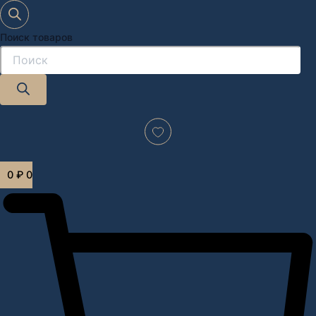
Поиск товаров
Дизайн-проект "под ключ" в Москве
0
₽
0