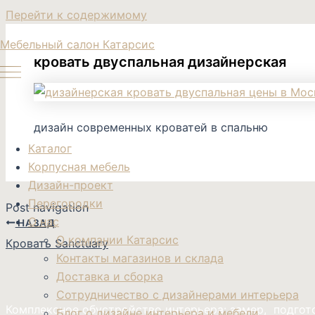
Перейти к содержимому
Мебельный салон Катарсис
кровать двуспальная дизайнерская
дизайн современных кроватей в спальню
Каталог
Корпусная мебель
Дизайн-проект
Перегородки
Post navigation
О нас
НАЗАД
О компании Катарсис
Кровать Sanctuary
Контакты магазинов и склада
Доставка и сборка
Сотрудничество с дизайнерами интерьера
Комплексное обустройство интерьера: замер, подго
Блог о дизайне интерьера и мебели