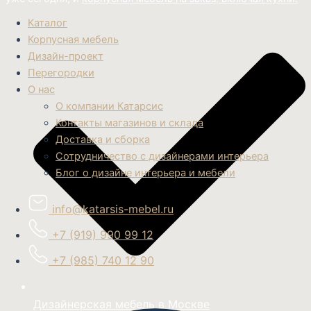
Каталог
Корпусная мебель
Дизайн-проект
Перегородки
О нас
О компании Катарсис
Контакты магазинов и склада
Доставка и сборка
Сотрудничество с дизайнерами интерьера
Блог о дизайне интерьера и мебели
info@katarsis-mebel.ru
+7 (919) 990 99 12
+7 (985) 740 12 90
Дизайнерская мебель в Москве