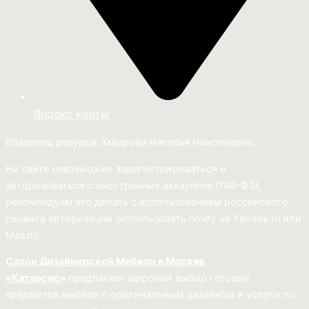
Яндекс карты
Владелец ресурса: Хмырова Наталья Николаевна.
На сайте невозможно зарегистрироваться и
авторизоваться с иностранных аккаунтов (149-ФЗ),
рекомендуем это делать с использованием российского
сервиса авторизации (использовать почту на Yandex.ru или
Mail.ru).
Салон Дизайнерской Мебели в Москве
«Катарсис»
предлагает широкий выбор готовых
предметов мебели с оригинальным дизайном и услуги по