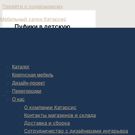
Перейти к содержимому
Мебельный салон Катарсис
Пуфики в детскую
Мебель в детскую на заказ
Каталог
Корпусная мебель
Дизайн-проект
Post navigation
Перегородки
НАЗАД
О нас
Пуф Пони дизайнерский
О компании Катарсис
Контакты магазинов и склада
Доставка и сборка
Сотрудничество с дизайнерами интерьера
Комплексное обустройство интерьера: замер, подготовка