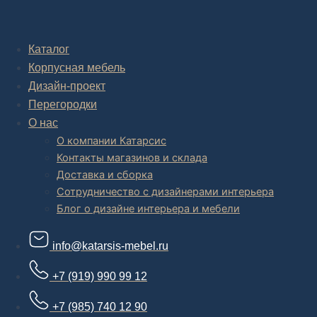
Комплексное обустройство интерьера: замер, подготовка
дизайн проекта интерьера,
авторский надзор и сборка.
Каталог
Корпусная мебель
В салоне мебели
и
интернет магазине дизайнерской мебели
есть и готовые товары, которые можем доставить уже сегодня, и
Дизайн-проект
корпусная мебель на заказ, включая кухни.
Перегородки
О нас
О компании Катарсис
Контакты магазинов и склада
Доставка и сборка
Сотрудничество с дизайнерами интерьера
Блог о дизайне интерьера и мебели
info@katarsis-mebel.ru
+7 (919) 990 99 12
+7 (985) 740 12 90