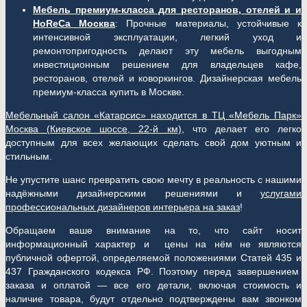
Мебель премиум-класса для ресторанов, отелей и и
HoReCa Москва
: Прочные материалы, устойчивые к
интенсивной эксплуатации, легкий уход и
ремонтопригодность делают эту мебель выгодным
инвестиционным решением для владельцев кафе,
ресторанов, отелей и коворкингов. Дизайнерская мебель
премиум-класса купить в Москве.
Мебельный салон «Катарсис» находится в ТЦ «Мебель Парк»
Москва (
Киевское шоссе, 22-й км)
, что делает его легко
доступным для всех желающих сделать свой дом уютным и
стильным.
Не упустите шанс превратить свою мечту в реальность с нашими
надёжными дизайнерскими решениями и
услугами
профессиональных дизайнеров интерьера на заказ
!
Обращаем ваше внимание на то, что сайт носит
информационный характер и цены на нём не являются
публичной офертой, определяемой положениями Статей 435 и
437 Гражданского кодекса РФ. Поэтому перед завершением
заказа и оплатой — все его детали, включая стоимость и
наличие товара, будут отдельно подтверждены вам звонком