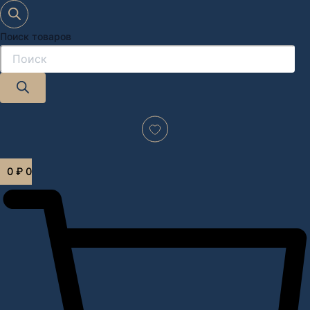
Поиск товаров
Дизайн-проект "под ключ" в Москве
0
₽
0