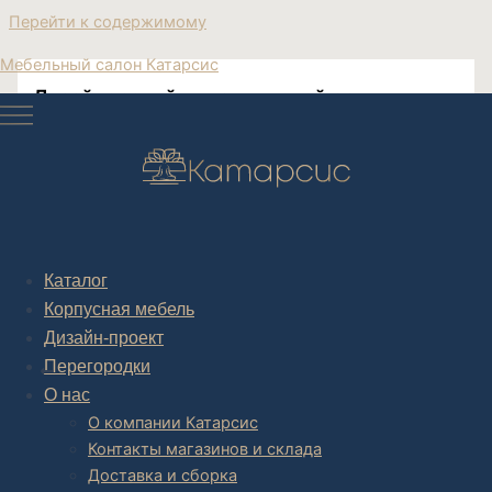
Перейти к содержимому
Мебельный салон Катарсис
Дизайнерский диван угловой со
столиком
Дизайнерский диван угловой с журнальным
столиком
Каталог
Корпусная мебель
Дизайн-проект
Post navigation
Перегородки
НАЗАД
О нас
О компании Катарсис
Контакты магазинов и склада
Доставка и сборка