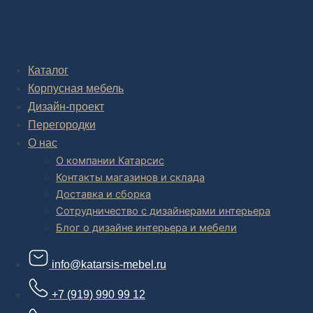
Комплексное обустройство интерьера: замер, подготовка
дизайн проекта интерьера,
авторский надзор и сборка.
В салоне мебели
и
интернет магазине дизайнерской мебели
Каталог
есть и готовые товары, которые можем доставить уже сегодня, и
Корпусная мебель
корпусная мебель на заказ, включая кухни.
Дизайн-проект
Перегородки
О нас
О компании Катарсис
Контакты магазинов и склада
Доставка и сборка
Сотрудничество с дизайнерами интерьера
Блог о дизайне интерьера и мебели
info@katarsis-mebel.ru
+7 (919) 990 99 12