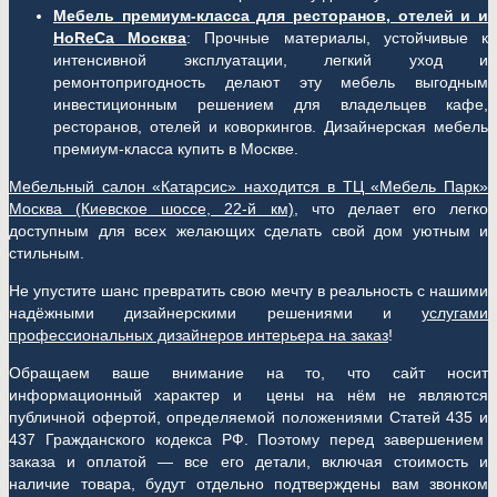
Мебель премиум-класса для ресторанов, отелей и и
HoReCa Москва
: Прочные материалы, устойчивые к
интенсивной эксплуатации, легкий уход и
ремонтопригодность делают эту мебель выгодным
инвестиционным решением для владельцев кафе,
ресторанов, отелей и коворкингов. Дизайнерская мебель
премиум-класса купить в Москве.
Мебельный салон «Катарсис» находится в ТЦ «Мебель Парк»
Москва (
Киевское шоссе, 22-й км)
, что делает его легко
доступным для всех желающих сделать свой дом уютным и
стильным.
Не упустите шанс превратить свою мечту в реальность с нашими
надёжными дизайнерскими решениями и
услугами
профессиональных дизайнеров интерьера на заказ
!
Обращаем ваше внимание на то, что сайт носит
информационный характер и цены на нём не являются
публичной офертой, определяемой положениями Статей 435 и
437 Гражданского кодекса РФ. Поэтому перед завершением
заказа и оплатой — все его детали, включая стоимость и
наличие товара, будут отдельно подтверждены вам звонком