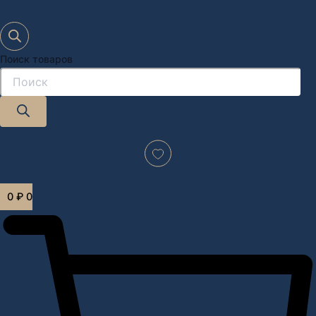
Поиск товаров
Дизайн-проект "под ключ" в Москве
0
₽
0