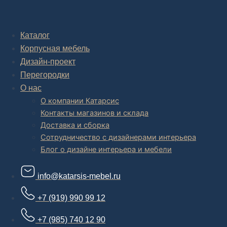
Комплексное обустройство интерьера: замер, подготовка
дизайн проекта интерьера,
авторский надзор и сборка.
Каталог
Корпусная мебель
В салоне мебели
и
интернет магазине дизайнерской мебели
есть и готовые товары, которые можем доставить уже сегодня, и
Дизайн-проект
корпусная мебель на заказ, включая кухни.
Перегородки
О нас
О компании Катарсис
Контакты магазинов и склада
Доставка и сборка
Сотрудничество с дизайнерами интерьера
Блог о дизайне интерьера и мебели
info@katarsis-mebel.ru
+7 (919) 990 99 12
+7 (985) 740 12 90