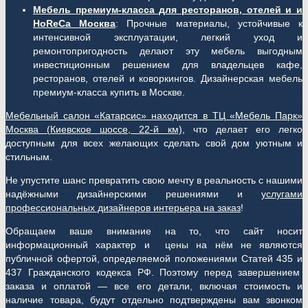
Мебель премиум-класса для ресторанов, отелей и и
HoReCa Москва
: Прочные материалы, устойчивые к
интенсивной эксплуатации, легкий уход и
ремонтопригодность делают эту мебель выгодным
инвестиционным решением для владельцев кафе,
ресторанов, отелей и коворкингов. Дизайнерская мебель
премиум-класса купить в Москве.
Мебельный салон «Катарсис» находится в ТЦ «Мебель Парк»
Москва (
Киевское шоссе, 22-й км)
, что делает его легко
доступным для всех желающих сделать свой дом уютным и
стильным.
Не упустите шанс превратить свою мечту в реальность с нашими
надёжными дизайнерскими решениями и
услугами
профессиональных дизайнеров интерьера на заказ
!
Обращаем ваше внимание на то, что сайт носит
информационный характер и цены на нём не являются
публичной офертой, определяемой положениями Статей 435 и
437 Гражданского кодекса РФ. Поэтому перед завершением
заказа и оплатой — все его детали, включая стоимость и
наличие товара, будут отдельно подтверждены вам звонком