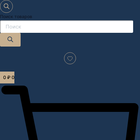
Поиск товаров
Дизайн-проект "под ключ" в Москве
0
₽
0