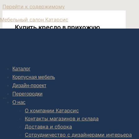
Перейти к содержимому
Мебельный салон Катарсис
Купить кресло в прихожую
Кресло в прихожую без подлокотников
Каталог
Корпусная мебель
Дизайн-проект
Post navigation
Перегородки
НАЗАД
О нас
Круглое кресло пуф Fender
О компании Катарсис
Контакты магазинов и склада
Доставка и сборка
Сотрудничество с дизайнерами интерьера
Комплексное обустройство интерьера: замер, подготовка