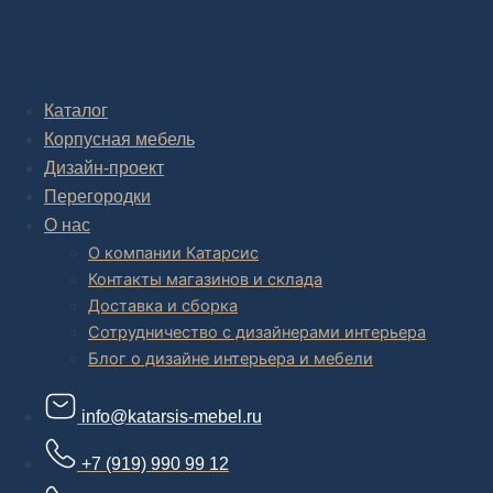
Комплексное обустройство интерьера: замер, подготовка
дизайн проекта интерьера,
авторский надзор и сборка.
В салоне мебели
и
интернет магазине дизайнерской мебели
Каталог
есть и готовые товары, которые можем доставить уже сегодня, и
Корпусная мебель
корпусная мебель на заказ, включая кухни.
Дизайн-проект
Перегородки
О нас
О компании Катарсис
Контакты магазинов и склада
Доставка и сборка
Сотрудничество с дизайнерами интерьера
Блог о дизайне интерьера и мебели
info@katarsis-mebel.ru
+7 (919) 990 99 12