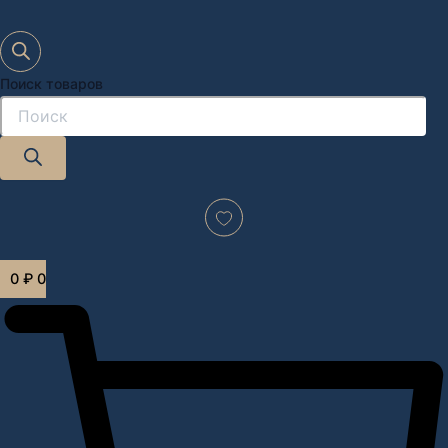
Поиск товаров
Дизайн-проект "под ключ" в Москве
0
₽
0