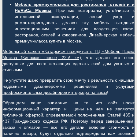
Мебель премиум-класса для ресторанов, отелей и и
HoReCa Москва
: Прочные материалы, устойчивые к
интенсивной эксплуатации, легкий уход и
ремонтопригодность делают эту мебель выгодным
инвестиционным решением для владельцев кафе,
ресторанов, отелей и коворкингов. Дизайнерская мебель
премиум-класса купить в Москве.
Мебельный салон «Катарсис» находится в ТЦ «Мебель Парк»
Москва (
Киевское шоссе, 22-й км)
, что делает его легко
доступным для всех желающих сделать свой дом уютным и
стильным.
Не упустите шанс превратить свою мечту в реальность с нашими
надёжными дизайнерскими решениями и
услугами
профессиональных дизайнеров интерьера на заказ
!
Обращаем ваше внимание на то, что сайт носит
информационный характер и цены на нём не являются
публичной офертой, определяемой положениями Статей 435 и
437 Гражданского кодекса РФ. Поэтому перед завершением
заказа и оплатой — все его детали, включая стоимость и
наличие товара, будут отдельно подтверждены вам звонком