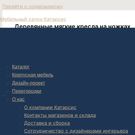
Перейти к содержимому
Мебельный салон Катарсис
Деревянные мягкие кресла на ножках
Кресло на высоких ножках
Каталог
Корпусная мебель
Дизайн-проект
Post navigation
Перегородки
НАЗАД
О нас
Современное кресло эко кожа Dorian
О компании Катарсис
Контакты магазинов и склада
Доставка и сборка
Сотрудничество с дизайнерами интерьера
Комплексное обустройство интерьера: замер, подготовка