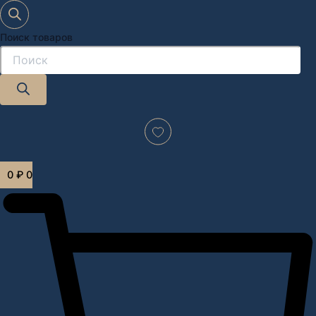
Поиск товаров
Дизайн-проект "под ключ" в Москве
0
₽
0