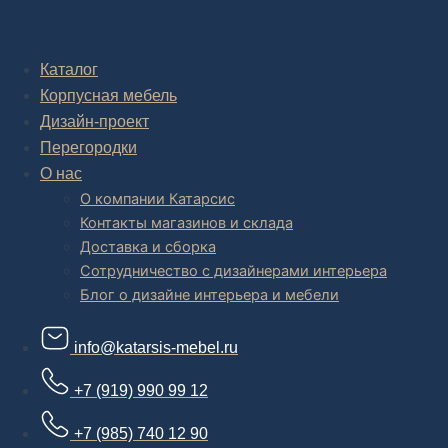
Комплексное обустройство интерьера: замер, подготовка
дизайн проекта интерьера,
авторский надзор и сборка.
Каталог
Корпусная мебель
В салоне мебели
и
интернет магазине дизайнерской мебели
есть и готовые товары, которые можем доставить уже сегодня, и
Дизайн-проект
корпусная мебель на заказ, включая кухни.
Перегородки
О нас
О компании Катарсис
Контакты магазинов и склада
Доставка и сборка
Сотрудничество с дизайнерами интерьера
Блог о дизайне интерьера и мебели
info@katarsis-mebel.ru
+7 (919) 990 99 12
+7 (985) 740 12 90