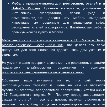
Мебель премиум-класса для ресторанов, отелей и и
HoReCa Москва
: Прочные материалы, устойчивые к
интенсивной эксплуатации, легкий уход и
ремонтопригодность делают эту мебель выгодным
инвестиционным решением для владельцев кафе,
ресторанов, отелей и коворкингов. Дизайнерская мебель
премиум-класса купить в Москве.
Мебельный салон «Катарсис» находится в ТЦ «Мебель Парк»
Москва (
Киевское шоссе, 22-й км)
, что делает его легко
доступным для всех желающих сделать свой дом уютным и
стильным.
Не упустите шанс превратить свою мечту в реальность с нашими
надёжными дизайнерскими решениями и
услугами
профессиональных дизайнеров интерьера на заказ
!
Обращаем ваше внимание на то, что сайт носит
информационный характер и цены на нём не являются
публичной офертой, определяемой положениями Статей 435 и
437 Гражданского кодекса РФ. Поэтому перед завершением
заказа и оплатой — все его детали, включая стоимость и
наличие товара, будут отдельно подтверждены вам звонком