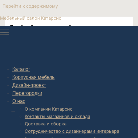
Перейти к содержимому
Мебельный салон Катарсис
Двойной журнальный столик этажерка
тележка на колёсиках
Парный кофейный столик этажерка тележка на
Каталог
колёсиках
Корпусная мебель
Дизайн-проект
Перегородки
О нас
Post navigation
О компании Катарсис
НАЗАД
Контакты магазинов и склада
Доставка и сборка
Сотрудничество с дизайнерами интерьера