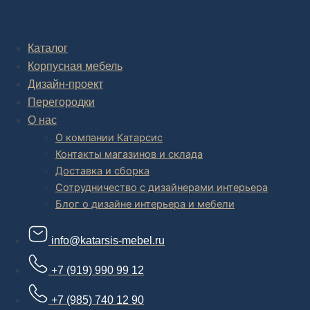
Комплексное обустройство интерьера: замер, подготовка
дизайн проекта интерьера,
авторский надзор и сборка.
Каталог
Корпусная мебель
В салоне мебели
и
интернет магазине дизайнерской мебели
есть и готовые товары, которые можем доставить уже сегодня, и
Дизайн-проект
корпусная мебель на заказ, включая кухни.
Перегородки
О нас
О компании Катарсис
Контакты магазинов и склада
Доставка и сборка
Сотрудничество с дизайнерами интерьера
Блог о дизайне интерьера и мебели
info@katarsis-mebel.ru
+7 (919) 990 99 12
+7 (985) 740 12 90