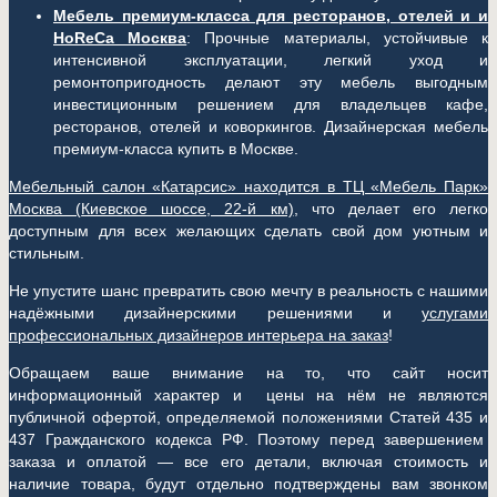
Мебель премиум-класса для ресторанов, отелей и и
HoReCa Москва
: Прочные материалы, устойчивые к
интенсивной эксплуатации, легкий уход и
ремонтопригодность делают эту мебель выгодным
инвестиционным решением для владельцев кафе,
ресторанов, отелей и коворкингов. Дизайнерская мебель
премиум-класса купить в Москве.
Мебельный салон «Катарсис» находится в ТЦ «Мебель Парк»
Москва (
Киевское шоссе, 22-й км)
, что делает его легко
доступным для всех желающих сделать свой дом уютным и
стильным.
Не упустите шанс превратить свою мечту в реальность с нашими
надёжными дизайнерскими решениями и
услугами
профессиональных дизайнеров интерьера на заказ
!
Обращаем ваше внимание на то, что сайт носит
информационный характер и цены на нём не являются
публичной офертой, определяемой положениями Статей 435 и
437 Гражданского кодекса РФ. Поэтому перед завершением
заказа и оплатой — все его детали, включая стоимость и
наличие товара, будут отдельно подтверждены вам звонком