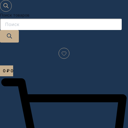
Поиск товаров
Дизайн-проект "под ключ" в Москве
0
₽
0