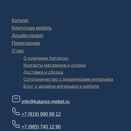
Комплексное обустройство интерьера: замер, подготовка
дизайн проекта интерьера,
авторский надзор и сборка.
Каталог
Корпусная мебель
В салоне мебели
и
интернет магазине дизайнерской мебели
есть и готовые товары, которые можем доставить уже сегодня, и
Дизайн-проект
корпусная мебель на заказ, включая кухни.
Перегородки
О нас
О компании Катарсис
Контакты магазинов и склада
Доставка и сборка
Сотрудничество с дизайнерами интерьера
Блог о дизайне интерьера и мебели
info@katarsis-mebel.ru
+7 (919) 990 99 12
+7 (985) 740 12 90