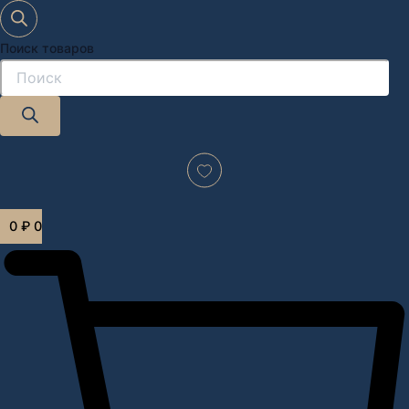
Поиск товаров
Дизайн-проект "под ключ" в Москве
0
₽
0