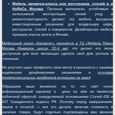
Мебель премиум-класса для ресторанов, отелей и и
HoReCa Москва
: Прочные материалы, устойчивые к
интенсивной эксплуатации, легкий уход и
ремонтопригодность делают эту мебель выгодным
инвестиционным решением для владельцев кафе,
ресторанов, отелей и коворкингов. Дизайнерская мебель
премиум-класса купить в Москве.
Мебельный салон «Катарсис» находится в ТЦ «Мебель Парк»
Москва (
Киевское шоссе, 22-й км)
, что делает его легко
доступным для всех желающих сделать свой дом уютным и
стильным.
Не упустите шанс превратить свою мечту в реальность с нашими
надёжными дизайнерскими решениями и
услугами
профессиональных дизайнеров интерьера на заказ
!
Обращаем ваше внимание на то, что сайт носит
информационный характер и цены на нём не являются
публичной офертой, определяемой положениями Статей 435 и
437 Гражданского кодекса РФ. Поэтому перед завершением
заказа и оплатой — все его детали, включая стоимость и
наличие товара, будут отдельно подтверждены вам звонком