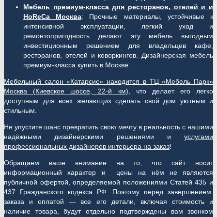
Мебель премиум-класса для ресторанов, отелей и и
HoReCa Москва
: Прочные материалы, устойчивые к
интенсивной эксплуатации, легкий уход и
ремонтопригодность делают эту мебель выгодным
инвестиционным решением для владельцев кафе,
ресторанов, отелей и коворкингов. Дизайнерская мебель
премиум-класса купить в Москве.
Мебельный салон «Катарсис» находится в ТЦ «Мебель Парк»
Москва (
Киевское шоссе, 22-й км)
, что делает его легко
доступным для всех желающих сделать свой дом уютным и
стильным.
Не упустите шанс превратить свою мечту в реальность с нашими
надёжными дизайнерскими решениями и
услугами
профессиональных дизайнеров интерьера на заказ
!
Обращаем ваше внимание на то, что сайт носит
информационный характер и цены на нём не являются
публичной офертой, определяемой положениями Статей 435 и
437 Гражданского кодекса РФ. Поэтому перед завершением
заказа и оплатой — все его детали, включая стоимость и
наличие товара, будут отдельно подтверждены вам звонком