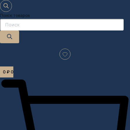
Поиск товаров
Дизайн-проект "под ключ" в Москве
0
₽
0