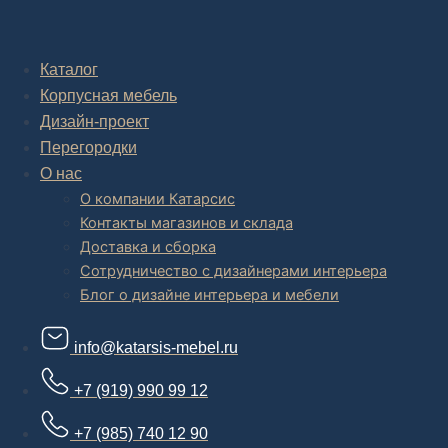
Комплексное обустройство интерьера: замер, подготовка
дизайн проекта интерьера,
авторский надзор и сборка.
Каталог
Корпусная мебель
В салоне мебели
и
интернет магазине дизайнерской мебели
есть и готовые товары, которые можем доставить уже сегодня, и
Дизайн-проект
корпусная мебель на заказ, включая кухни.
Перегородки
О нас
О компании Катарсис
Контакты магазинов и склада
Доставка и сборка
Сотрудничество с дизайнерами интерьера
Блог о дизайне интерьера и мебели
info@katarsis-mebel.ru
+7 (919) 990 99 12
+7 (985) 740 12 90