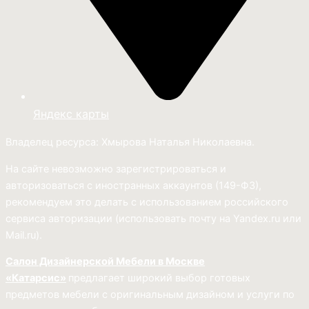
Яндекс карты
Владелец ресурса: Хмырова Наталья Николаевна.
На сайте невозможно зарегистрироваться и
авторизоваться с иностранных аккаунтов (149-ФЗ),
рекомендуем это делать с использованием российского
сервиса авторизации (использовать почту на Yandex.ru или
Mail.ru).
Салон Дизайнерской Мебели в Москве
«Катарсис»
предлагает широкий выбор готовых
предметов мебели с оригинальным дизайном и услуги по