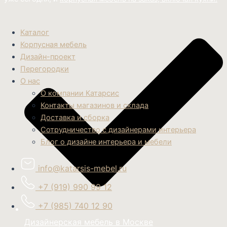
Каталог
Корпусная мебель
Дизайн-проект
Перегородки
О нас
О компании Катарсис
Контакты магазинов и склада
Доставка и сборка
Сотрудничество с дизайнерами интерьера
Блог о дизайне интерьера и мебели
info@katarsis-mebel.ru
+7 (919) 990 99 12
+7 (985) 740 12 90
Дизайнерская мебель в Москве