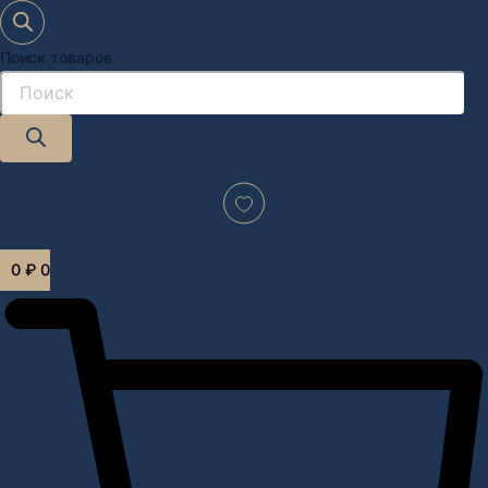
Поиск товаров
Дизайн-проект "под ключ" в Москве
0
₽
0