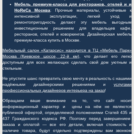
Мебель премиум-класса для ресторанов, отелей и и
HoReCa Москва
: Прочные материалы, устойчивые к
интенсивной эксплуатации, легкий уход и
ремонтопригодность делают эту мебель выгодным
инвестиционным решением для владельцев кафе,
ресторанов, отелей и коворкингов. Дизайнерская мебель
премиум-класса купить в Москве.
Мебельный салон «Катарсис» находится в ТЦ «Мебель Парк»
Москва (
Киевское шоссе, 22-й км)
, что делает его легко
доступным для всех желающих сделать свой дом уютным и
стильным.
Не упустите шанс превратить свою мечту в реальность с нашими
надёжными дизайнерскими решениями и
услугами
профессиональных дизайнеров интерьера на заказ
!
Обращаем ваше внимание на то, что сайт носит
информационный характер и цены на нём не являются
публичной офертой, определяемой положениями Статей 435 и
437 Гражданского кодекса РФ. Поэтому перед завершением
заказа и оплатой — все его детали, включая стоимость и
наличие товара, будут отдельно подтверждены вам звонком