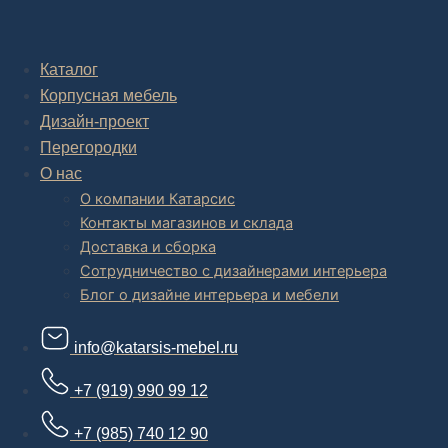
Комплексное обустройство интерьера: замер, подготовка
дизайн проекта интерьера,
авторский надзор и сборка.
Каталог
Корпусная мебель
В салоне мебели
и
интернет магазине дизайнерской мебели
есть и готовые товары, которые можем доставить уже сегодня, и
Дизайн-проект
корпусная мебель на заказ, включая кухни.
Перегородки
О нас
О компании Катарсис
Контакты магазинов и склада
Доставка и сборка
Сотрудничество с дизайнерами интерьера
Блог о дизайне интерьера и мебели
info@katarsis-mebel.ru
+7 (919) 990 99 12
+7 (985) 740 12 90