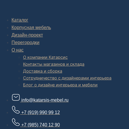
Комплексное обустройство интерьера: замер, подготовка
дизайн проекта интерьера,
авторский надзор и сборка.
Каталог
Корпусная мебель
В салоне мебели
и
интернет магазине дизайнерской мебели
есть и готовые товары, которые можем доставить уже сегодня, и
Дизайн-проект
корпусная мебель на заказ, включая кухни.
Перегородки
О нас
О компании Катарсис
Контакты магазинов и склада
Доставка и сборка
Сотрудничество с дизайнерами интерьера
Блог о дизайне интерьера и мебели
info@katarsis-mebel.ru
+7 (919) 990 99 12
+7 (985) 740 12 90