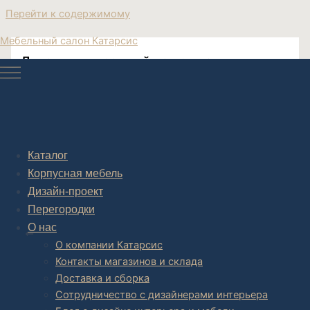
Перейти к содержимому
Мебельный салон Катарсис
Диван двухместный на ножках купить в
Москве с креслами на заказ
Диван с креслами на заказ Катарсис мебель
Каталог
Корпусная мебель
Дизайн-проект
Перегородки
Post navigation
О нас
НАЗАД
О компании Катарсис
Контакты магазинов и склада
Доставка и сборка
Сотрудничество с дизайнерами интерьера