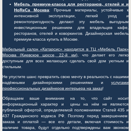
Мебель премиум-класса для ресторанов, отелей и и
HoReCa Москва
: Прочные материалы, устойчивые к
интенсивной эксплуатации, легкий уход и
ремонтопригодность делают эту мебель выгодным
инвестиционным решением для владельцев кафе,
ресторанов, отелей и коворкингов. Дизайнерская мебель
премиум-класса купить в Москве.
Мебельный салон «Катарсис» находится в ТЦ «Мебель Парк»
Москва (
Киевское шоссе, 22-й км)
, что делает его легко
доступным для всех желающих сделать свой дом уютным и
стильным.
Не упустите шанс превратить свою мечту в реальность с нашими
надёжными дизайнерскими решениями и
услугами
профессиональных дизайнеров интерьера на заказ
!
Обращаем ваше внимание на то, что сайт носит
информационный характер и цены на нём не являются
публичной офертой, определяемой положениями Статей 435 и
437 Гражданского кодекса РФ. Поэтому перед завершением
заказа и оплатой — все его детали, включая стоимость и
наличие товара, будут отдельно подтверждены вам звонком