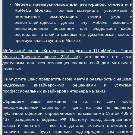
Мебель премиум-класса для ресторанов, отелей и и
HoReCa Москва
: Прочные материалы, устойчивые к
интенсивной эксплуатации, легкий уход и
ремонтопригодность делают эту мебель выгодным
инвестиционным решением для владельцев кафе,
ресторанов, отелей и коворкингов. Дизайнерская мебель
премиум-класса купить в Москве.
Мебельный салон «Катарсис» находится в ТЦ «Мебель Парк»
Москва (
Киевское шоссе, 22-й км)
, что делает его легко
доступным для всех желающих сделать свой дом уютным и
стильным.
Не упустите шанс превратить свою мечту в реальность с нашими
надёжными дизайнерскими решениями и
услугами
профессиональных дизайнеров интерьера на заказ
!
Обращаем ваше внимание на то, что сайт носит
информационный характер и цены на нём не являются
публичной офертой, определяемой положениями Статей 435 и
437 Гражданского кодекса РФ. Поэтому перед завершением
заказа и оплатой — все его детали, включая стоимость и
наличие товара, будут отдельно подтверждены вам звонком