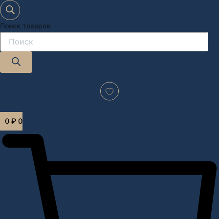
Поиск товаров
Дизайн-проект "под ключ" в Москве
0
₽
0