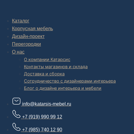
Комплексное обустройство интерьера: замер, подготовка
дизайн проекта интерьера,
авторский надзор и сборка.
Каталог
Корпусная мебель
В салоне мебели
и
интернет магазине дизайнерской мебели
есть и готовые товары, которые можем доставить уже сегодня, и
Дизайн-проект
корпусная мебель на заказ, включая кухни.
Перегородки
О нас
О компании Катарсис
Контакты магазинов и склада
Доставка и сборка
Сотрудничество с дизайнерами интерьера
Блог о дизайне интерьера и мебели
info@katarsis-mebel.ru
+7 (919) 990 99 12
+7 (985) 740 12 90