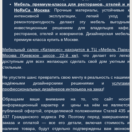
Мебель премиум-класса для ресторанов, отелей и и
HoReCa Москва
: Прочные материалы, устойчивые к
интенсивной эксплуатации, легкий уход и
ремонтопригодность делают эту мебель выгодным
инвестиционным решением для владельцев кафе,
ресторанов, отелей и коворкингов. Дизайнерская мебель
премиум-класса купить в Москве.
Мебельный салон «Катарсис» находится в ТЦ «Мебель Парк»
Москва (
Киевское шоссе, 22-й км)
, что делает его легко
доступным для всех желающих сделать свой дом уютным и
стильным.
Не упустите шанс превратить свою мечту в реальность с нашими
надёжными дизайнерскими решениями и
услугами
профессиональных дизайнеров интерьера на заказ
!
Обращаем ваше внимание на то, что сайт носит
информационный характер и цены на нём не являются
публичной офертой, определяемой положениями Статей 435 и
437 Гражданского кодекса РФ. Поэтому перед завершением
заказа и оплатой — все его детали, включая стоимость и
наличие товара, будут отдельно подтверждены вам звонком