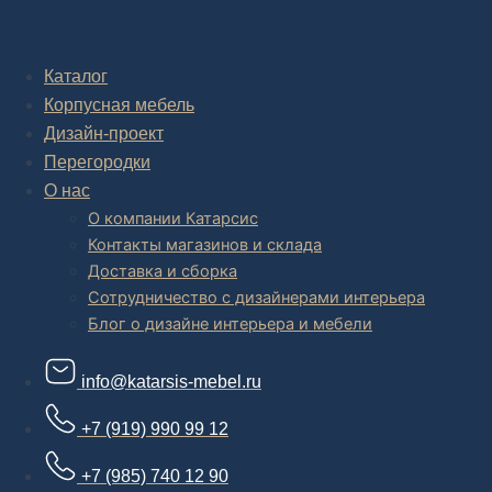
Комплексное обустройство интерьера: замер, подготовка
дизайн проекта интерьера,
авторский надзор и сборка.
Каталог
Корпусная мебель
В салоне мебели
и
интернет магазине дизайнерской мебели
есть и готовые товары, которые можем доставить уже сегодня, и
Дизайн-проект
корпусная мебель на заказ, включая кухни.
Перегородки
О нас
О компании Катарсис
Контакты магазинов и склада
Доставка и сборка
Сотрудничество с дизайнерами интерьера
Блог о дизайне интерьера и мебели
info@katarsis-mebel.ru
+7 (919) 990 99 12
+7 (985) 740 12 90