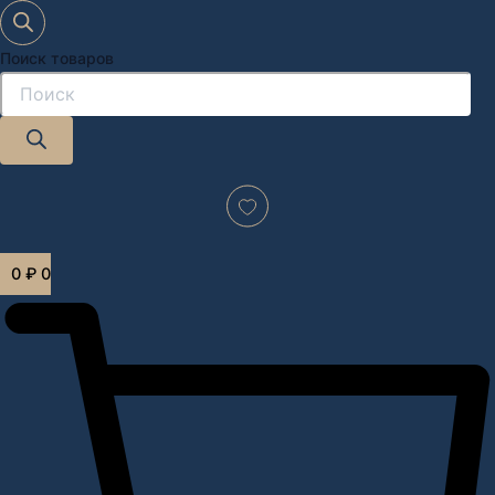
Поиск товаров
Дизайн-проект "под ключ" в Москве
0
₽
0