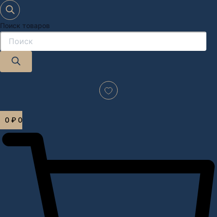
Поиск товаров
Дизайн-проект "под ключ" в Москве
0
₽
0