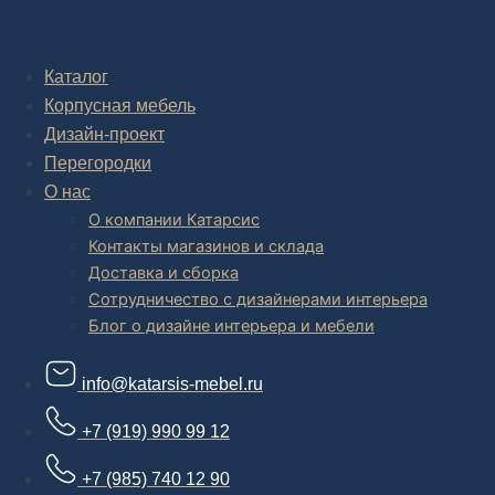
Комплексное обустройство интерьера: замер, подготовка
дизайн проекта интерьера,
авторский надзор и сборка.
Каталог
Корпусная мебель
В салоне мебели
и
интернет магазине дизайнерской мебели
есть и готовые товары, которые можем доставить уже сегодня, и
Дизайн-проект
корпусная мебель на заказ, включая кухни.
Перегородки
О нас
О компании Катарсис
Контакты магазинов и склада
Доставка и сборка
Сотрудничество с дизайнерами интерьера
Блог о дизайне интерьера и мебели
info@katarsis-mebel.ru
+7 (919) 990 99 12
+7 (985) 740 12 90