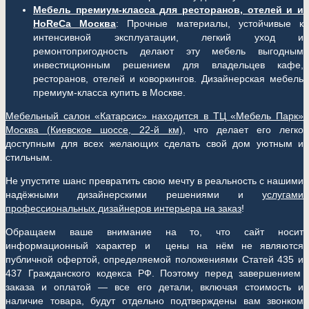
Мебель премиум-класса для ресторанов, отелей и и
HoReCa Москва
: Прочные материалы, устойчивые к
интенсивной эксплуатации, легкий уход и
ремонтопригодность делают эту мебель выгодным
инвестиционным решением для владельцев кафе,
ресторанов, отелей и коворкингов. Дизайнерская мебель
премиум-класса купить в Москве.
Мебельный салон «Катарсис» находится в ТЦ «Мебель Парк»
Москва (
Киевское шоссе, 22-й км)
, что делает его легко
доступным для всех желающих сделать свой дом уютным и
стильным.
Не упустите шанс превратить свою мечту в реальность с нашими
надёжными дизайнерскими решениями и
услугами
профессиональных дизайнеров интерьера на заказ
!
Обращаем ваше внимание на то, что сайт носит
информационный характер и цены на нём не являются
публичной офертой, определяемой положениями Статей 435 и
437 Гражданского кодекса РФ. Поэтому перед завершением
заказа и оплатой — все его детали, включая стоимость и
наличие товара, будут отдельно подтверждены вам звонком