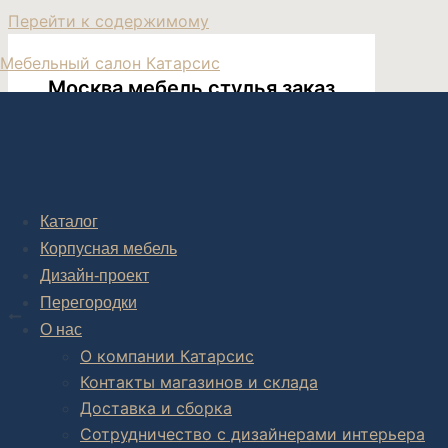
Перейти к содержимому
Мебельный салон Катарсис
Москва мебель стулья заказ
Купить кухонные стулья на заказ
Каталог
Корпусная мебель
Дизайн-проект
Post navigation
Перегородки
НАЗАД
О нас
Стулья велюр для кухни
О компании Катарсис
Контакты магазинов и склада
Доставка и сборка
Сотрудничество с дизайнерами интерьера
Комплексное обустройство интерьера: замер, подготовка